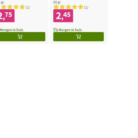
 gr
60 gr
1
1
2
2
75
45
,
,
Morgen in huis
Morgen in huis