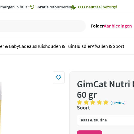
,
morgen
in huis *
Gratis
retourneren
CO2 neutraal
bezorgd
Folder
Aanbiedingen
er & Baby
Cadeaus
Huishouden & Tuin
Huisdier
Afvallen & Sport
GimCat Nutri 
60 gr
(1 review)
Soort