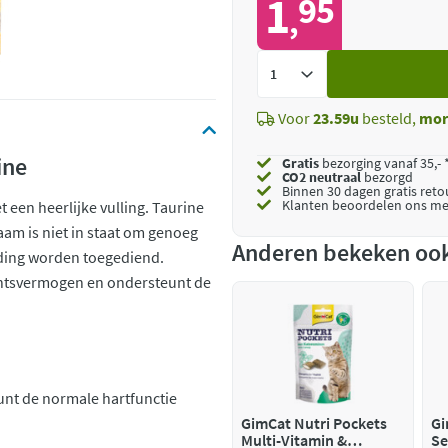
1
95
,
Voeg
toe
Voor
23.59u
besteld,
mor
ine
Gratis
bezorging vanaf 35,- 
CO2 neutraal
bezorgd
Binnen 30 dagen gratis ret
Klanten beoordelen ons me
 een heerlijke vulling. Taurine
aam is niet in staat om genoeg
Anderen bekeken oo
eding worden toegediend.
ichtsvermogen en ondersteunt de
nt de normale hartfunctie
GimCat Nutri Pockets
Gi
Multi-Vitamin &
Se