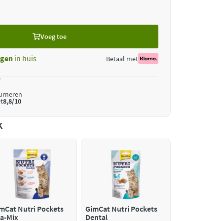
Voeg toe
gen
in huis
Betaal met
*
ourneren
t
8,8/10
k
mCat Nutri Pockets
GimCat Nutri Pockets
a-Mix
Dental