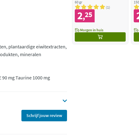
Kattenkruid
60 gr
150
1
2
25
,
Morgen in huis
ten, plantaardige eiwitextracten,
produkten, mineralen
e E 90 mg Taurine 1000 mg
Schrijf jouw review