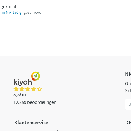
t gekocht
in Mix 150 gr
geschreven
Ni
On
Sch
8,8/10
12.859 beoordelingen
Klantenservice
O