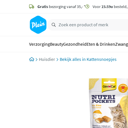
naar
hoofdinhoud
Gratis
bezorging vanaf 35,- *
Voor
23.59u
besteld
zoeken
Verzorging
Beauty
Gezondheid
Eten & Drinken
Zwang
Huisdier
Kattensnoepjes