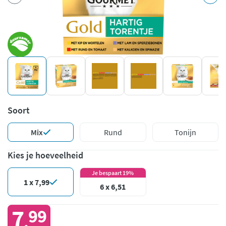
Soort
Mix
Rund
Tonijn
Kies je hoeveelheid
Je bespaart 19%
1 x 7,99
6 x 6,51
7
99
,