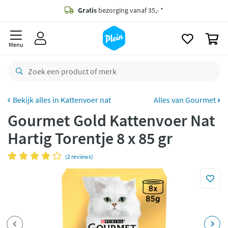
naar
oofdinhoud
Gratis
bezorging vanaf 35,- *
zoeken
0
Voor
23.59u
besteld,
maandag
in huis *
Menu
Gratis
retourneren
8,8/10
Goed
CO2 neutraal
bezorgd
Kattenvoer nat
Alles van Gourmet
Gourmet Gold Kattenvoer Nat
Betaal met Klarna
Hartig Torentje 8 x 85 gr
(2 reviews)