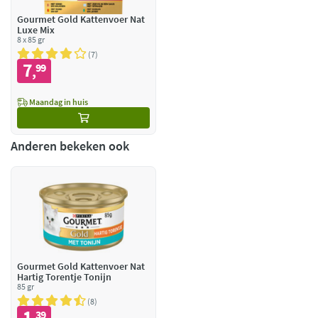
Gourmet Gold Kattenvoer Nat
Luxe Mix
8 x 85 gr
7
7
99
,
Maandag in huis
Anderen bekeken ook
Gourmet Gold Kattenvoer Nat
Hartig Torentje Tonijn
85 gr
8
1
39