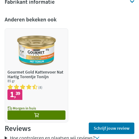
Fabrikant informatie
Anderen bekeken ook
Gourmet Gold Kattenvoer Nat
Hartig Torentje Tonijn
85 gr
8
1
39
,
Morgen in huis
Reviews
Schrijf jouw review
Hoe controleren en plaatsen wij reviews?