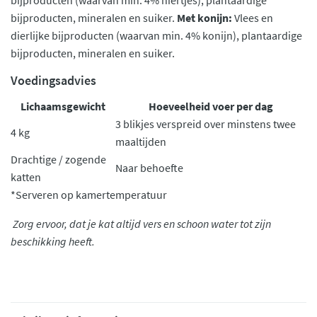
bijproducten (waarvan min. 4% niertjes), plantaardige
bijproducten, mineralen en suiker.
Met konijn:
Vlees en
dierlijke bijproducten (waarvan min. 4% konijn), plantaardige
bijproducten, mineralen en suiker.
Voedingsadvies
Lichaamsgewicht
Hoeveelheid voer per dag
3 blikjes verspreid over minstens twee
4 kg
maaltijden
Drachtige / zogende
Naar behoefte
katten
*Serveren op kamertemperatuur
Zorg ervoor, dat je kat altijd vers en schoon water tot zijn
beschikking heeft.