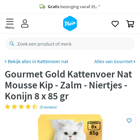
naar
oofdinhoud
Gratis
bezorging vanaf 35,- *
zoeken
0
Voor
23.59u
besteld,
morgen
in huis *
Menu
Gratis
retourneren
8,8/10
Goed
CO2 neutraal
bezorgd
Kattenvoer nat
Alles van Gourmet
Gourmet Gold Kattenvoer Nat
Betaal met Klarna
Mousse Kip - Zalm - Niertjes -
Konijn 8 x 85 gr
(5 reviews)