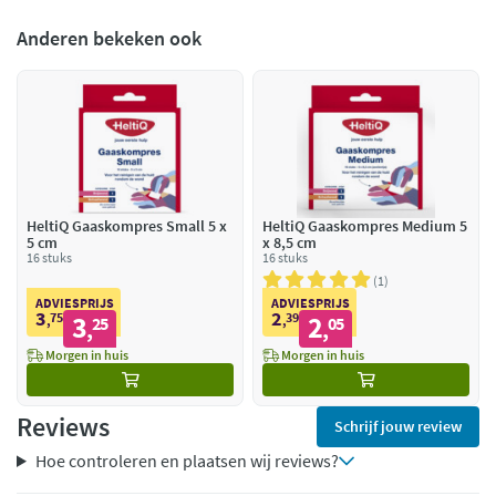
Anderen bekeken ook
HeltiQ Gaaskompres Small 5 x
HeltiQ Gaaskompres Medium 5
5 cm
x 8,5 cm
16 stuks
16 stuks
1
ADVIESPRIJS
ADVIESPRIJS
3
2
75
3
39
2
,
25
,
05
,
,
Morgen in huis
Morgen in huis
Reviews
Schrijf jouw review
Hoe controleren en plaatsen wij reviews?