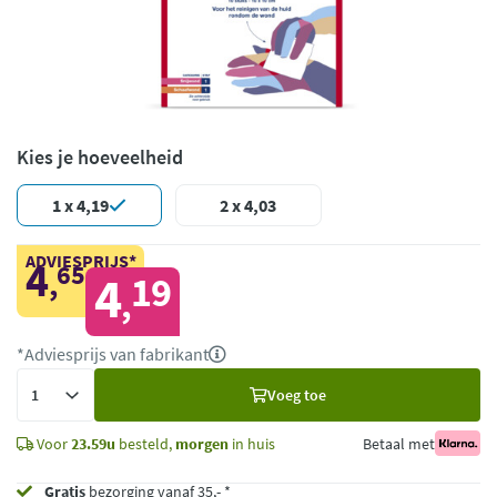
Kies je hoeveelheid
1 x 4,19
2 x 4,03
ADVIESPRIJS*
4
65
,
4
19
,
*Adviesprijs van fabrikant
Voeg
Voeg toe
toe
Voor
23.59u
besteld,
morgen
in huis
Betaal met
Gratis
bezorging vanaf 35,- *