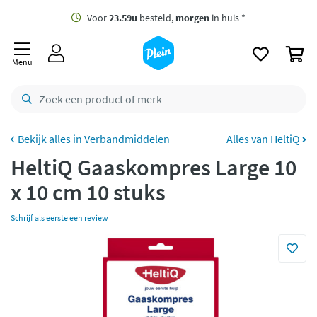
naar
oofdinhoud
Gratis
bezorging vanaf 35,- *
zoeken
0
Voor
23.59u
besteld,
morgen
in huis *
Menu
Gratis
retourneren
8,8/10
Goed
CO2 neutraal
bezorgd
Verbandmiddelen
Alles van HeltiQ
HeltiQ Gaaskompres Large 10
Betaal met Klarna
x 10 cm 10 stuks
Schrijf als eerste een review