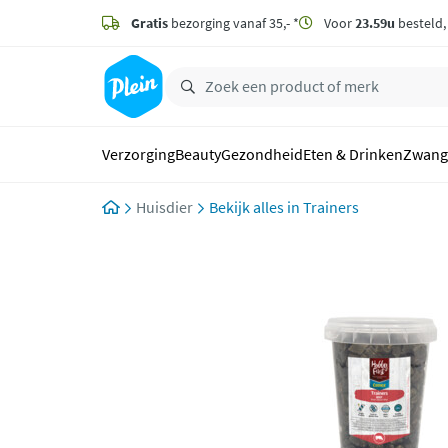
naar
hoofdinhoud
Gratis
bezorging vanaf 35,- *
Voor
23.59u
besteld
zoeken
Verzorging
Beauty
Gezondheid
Eten & Drinken
Zwang
Huisdier
Trainers