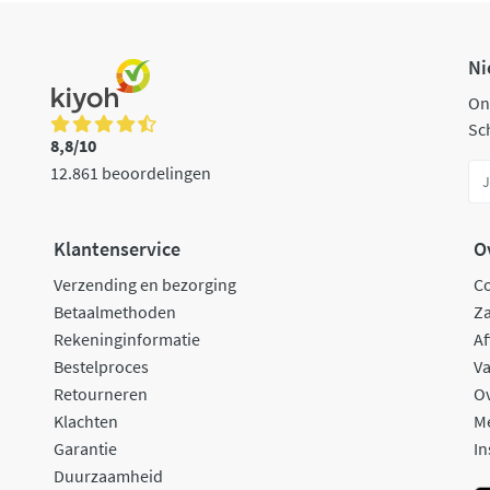
Ni
On
Sch
8,8/10
12.861 beoordelingen
Klantenservice
O
Verzending en bezorging
C
Betaalmethoden
Za
Rekeninginformatie
Af
Bestelproces
Va
Retourneren
O
Klachten
M
Garantie
In
Duurzaamheid