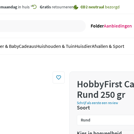
,
maandag
in huis *
Gratis
retourneren
CO2 neutraal
bezorgd
Folder
Aanbiedingen
er & Baby
Cadeaus
Huishouden & Tuin
Huisdier
Afvallen & Sport
HobbyFirst Ca
Rund 250 gr
Schrijf als eerste een review
Soort
Kies je hoeveelheid