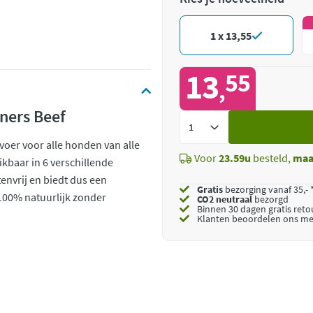
1 x 13,55
13
55
,
ners Beef
Voeg
toe
voer voor alle honden van alle
Voor
23.59u
besteld,
maa
kbaar in 6 verschillende
envrij en biedt dus een
Gratis
bezorging vanaf 35,- 
100% natuurlijk zonder
CO2 neutraal
bezorgd
Binnen 30 dagen gratis ret
Klanten beoordelen ons me