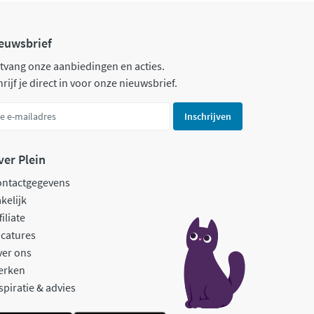
euwsbrief
tvang onze aanbiedingen en acties.
rijf je direct in voor onze nieuwsbrief.
Inschrijven
ver Plein
ontactgegevens
kelijk
filiate
catures
ver ons
erken
spiratie & advies