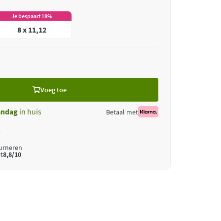
Je bespaart 18%
8 x 11,12
Voeg toe
ndag
in huis
Betaal met
*
ourneren
t
8,8/10