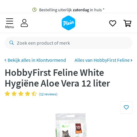
naar
oofdinhoud
Gratis
bezorging vanaf 35,- *
zoeken
0
Bestelling uiterlijk
zaterdag
in huis *
Menu
Gratis
retourneren
8,8/10
Goed
CO2 neutraal
bezorgd
Klontvormend
Alles van HobbyFirst Feline
HobbyFirst Feline White
Betaal met Klarna
Hygiëne Aloe Vera 12 liter
(12 reviews)