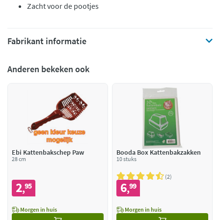
Zacht voor de pootjes
Fabrikant informatie
Anderen bekeken ook
Ebi Kattenbakschep Paw
Booda Box Kattenbakzakken
28 cm
10 stuks
2
2
6
95
99
,
,
Morgen in huis
Morgen in huis