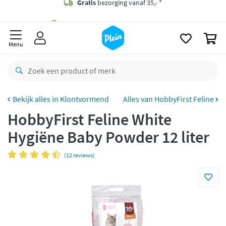
naar
oofdinhoud
Gratis
bezorging vanaf 35,- *
zoeken
0
Voor
23.59u
besteld,
morgen
in huis *
Menu
Gratis
retourneren
8,8/10
Goed
CO2 neutraal
bezorgd
Klontvormend
Alles van HobbyFirst Feline
HobbyFirst Feline White
Betaal met Klarna
Hygiëne Baby Powder 12 liter
(12 reviews)