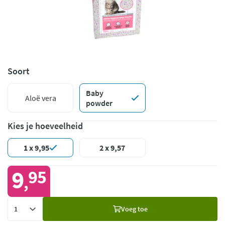
Soort
Baby
Aloë vera
powder
Kies je hoeveelheid
1 x 9,95
2 x 9,57
9
95
,
Voeg
Voeg toe
toe