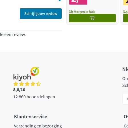
Morgen in huis
Schrijf jouw review
te een review.
Ni
On
Sch
8,8/10
12.860 beoordelingen
Klantenservice
O
Verzending en bezorging
C