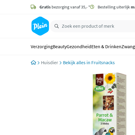
naar
hoofdinhoud
Gratis
bezorging vanaf 35,- *
Bestelling uiterlijk
m
zoeken
Verzorging
Beauty
Gezondheid
Eten & Drinken
Zwang
Huisdier
Fruitsnacks