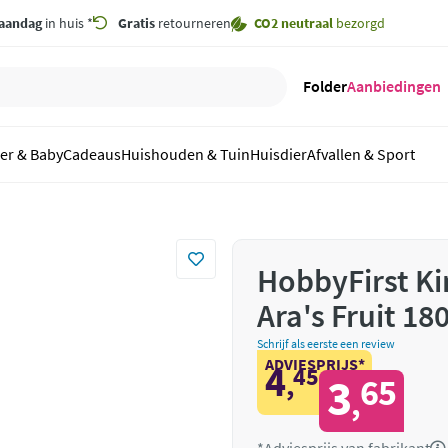
aandag
in huis *
Gratis
retourneren
CO2 neutraal
bezorgd
Folder
Aanbiedingen
er & Baby
Cadeaus
Huishouden & Tuin
Huisdier
Afvallen & Sport
HobbyFirst Ki
Ara's Fruit 180
Schrijf als eerste een review
ADVIESPRIJS*
4
45
,
3
65
,