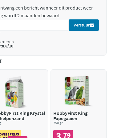
 ontvang een bericht wanneer dit product weer
ing wordt 2 maanden bewaard.
Verstuur
*
ourneren
t
8,8/10
k
bbyFirst King Krystal
HobbyFirst King
helpenzand
Papegaaien
g
750 gr
3
79
,
DVIESPRIJS