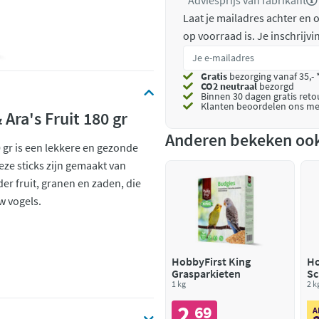
*Adviesprijs van fabrikant
Laat je mailadres achter en
op voorraad is.
Je inschrijv
Gratis
bezorging vanaf 35,- 
CO2 neutraal
bezorgd
Binnen 30 dagen gratis ret
Klanten beoordelen ons me
Ara's Fruit 180 gr
Anderen bekeken oo
 gr is een lekkere en gezonde
Deze sticks zijn gemaakt van
r fruit, granen en zaden, die
w vogels.
HobbyFirst King
Ho
Grasparkieten
Sc
1 kg
2 k
2
69
,
A