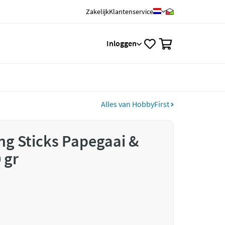
Zakelijk
Klantenservice
0
Inloggen
Alles van HobbyFirst
ng Sticks Papegaai &
 gr