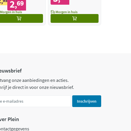
2
,
95
2
69
,
Morgen in huis
Morgen in huis
euwsbrief
tvang onze aanbiedingen en acties.
rijf je direct in voor onze nieuwsbrief.
Inschrijven
ver Plein
ontactgegevens