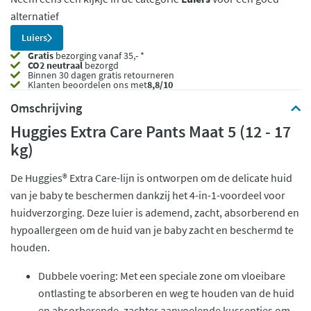
alternatief
Luiers
Gratis
bezorging vanaf 35,- *
CO2 neutraal
bezorgd
Binnen 30 dagen gratis retourneren
Klanten beoordelen ons met
8,8/10
Omschrijving
Huggies Extra Care Pants Maat 5 (12 - 17
kg)
De Huggies® Extra Care-lijn is ontworpen om de delicate huid
van je baby te beschermen dankzij het 4-in-1-voordeel voor
huidverzorging. Deze luier is ademend, zacht, absorberend en
hypoallergeen om de huid van je baby zacht en beschermd te
houden.
Dubbele voering: Met een speciale zone om vloeibare
ontlasting te absorberen en weg te houden van de huid
en absorberende, zachter aanvoelende kussentjes om