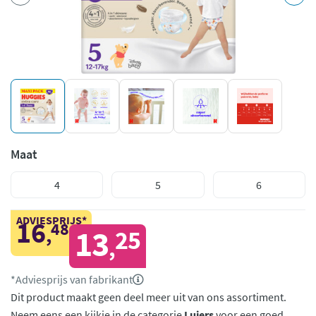
Maat
4
5
6
ADVIESPRIJS*
16
48
,
13
25
,
*Adviesprijs van fabrikant
Dit product maakt geen deel meer uit van ons assortiment.
Neem eens een kijkje in de categorie
Luiers
voor een goed