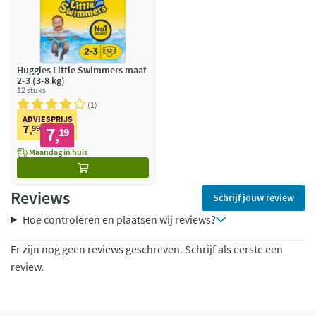
Huggies Little Swimmers maat
2-3 (3-8 kg)
12 stuks
1
ADVIESPRIJS
7
99
7
,
19
,
Maandag in huis
Reviews
Schrijf jouw review
Hoe controleren en plaatsen wij reviews?
Er zijn nog geen reviews geschreven. Schrijf als eerste een
review.