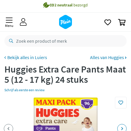
naar
Gratis
bezorging vanaf 35,- *
oofdinhoud
zoeken
Voor
23.59u
besteld,
maandag
in huis *
0
Menu
Gratis
retourneren
8,8/10
Goed
CO2 neutraal
bezorgd
Luiers
Alles van Huggies
Betaal met Klarna
Huggies Extra Care Pants Maat
5 (12 - 17 kg) 24 stuks
Schrijf als eerste een review