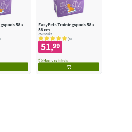
ngspads 58 x
EasyPets Trainingspads 58 x
58 cm
250 stuks
8
51
99
,
Maandag in huis