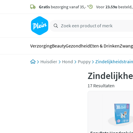
naar
hoofdinhoud
Gratis
bezorging vanaf 35,- *
Voor
23.59u
besteld
zoeken
Verzorging
Beauty
Gezondheid
Eten & Drinken
Zwang
Huisdier
Hond
Puppy
Zindelijkheidstrai
Zindelijkhe
17 Resultaten