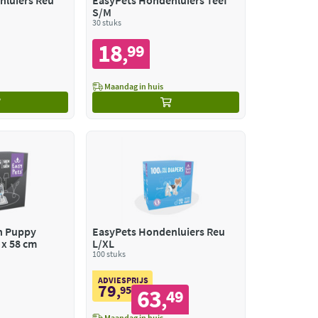
nluiers Reu
EasyPets Hondenluiers Teef
S/M
30 stuks
18
99
,
Maandag in huis
n Puppy
EasyPets Hondenluiers Reu
 x 58 cm
L/XL
100 stuks
ADVIESPRIJS
79
,
95
63
49
,
Maandag in huis