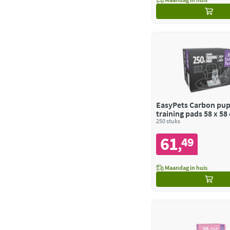
EasyPets Carbon pu
training pads 58 x 58
250 stuks
61
49
,
Maandag in huis