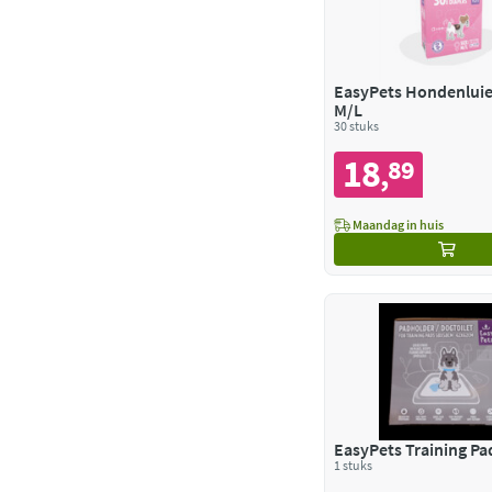
EasyPets Hondenluie
M/L
30 stuks
18
89
,
Maandag in huis
EasyPets Training P
1 stuks