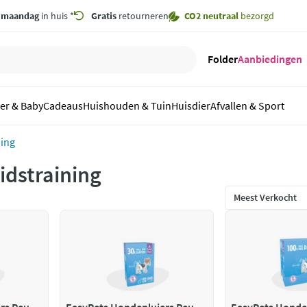
,
maandag
in huis *
Gratis
retourneren
CO2 neutraal
bezorgd
Folder
Aanbiedingen
er & Baby
Cadeaus
Huishouden & Tuin
Huisdier
Afvallen & Sport
ning
idstraining