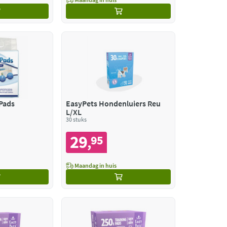
Pads
EasyPets Hondenluiers Reu
L/XL
30 stuks
29
95
,
Maandag in huis