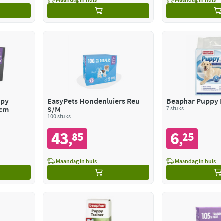
ppy
EasyPets Hondenluiers Reu
Beaphar Puppy 
 cm
S/M
7 stuks
100 stuks
43
6
85
25
,
,
Maandag in huis
Maandag in huis