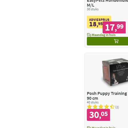
EasyPets Hondenluie
M/L
30 stuks
ADVIESPRIJS
18
,
95
17
99
,
Maandag in huis
Posh Puppy Training 
90 cm
40 stuks
2
30
05
,
Maandag in huis