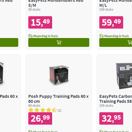
rs Reu
EasyPets Hondenluiers Reu
EasyPets Honde
S/M
M/L
30 stuks
100 stuks
15
59
49
49
,
,
Maandag in huis
Maandag in huis
Pads 60 x
Posh Puppy Training Pads 60 x
EasyPets Carbo
60 cm
Training Pads 58
60 stuks
105 stuks
2
26
32
99
95
,
,
Maandag in huis
Maandag in huis