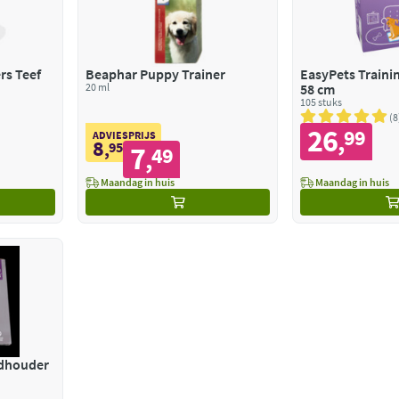
rs Teef
Beaphar Puppy Trainer
EasyPets Traini
20 ml
58 cm
105 stuks
8
26
99
,
ADVIESPRIJS
8
,
95
7
49
,
Maandag in huis
Maandag in huis
adhouder