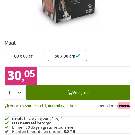
Maat
60 x 60 cm
60 x 90 cm
30
05
,
Voeg
Voeg toe
toe
Voor
23.59u
besteld,
maandag
in huis
Betaal met
Gratis
bezorging vanaf 35,- *
CO2 neutraal
bezorgd
Binnen 30 dagen gratis retourneren
Klanten beoordelen ons met
8,8/10