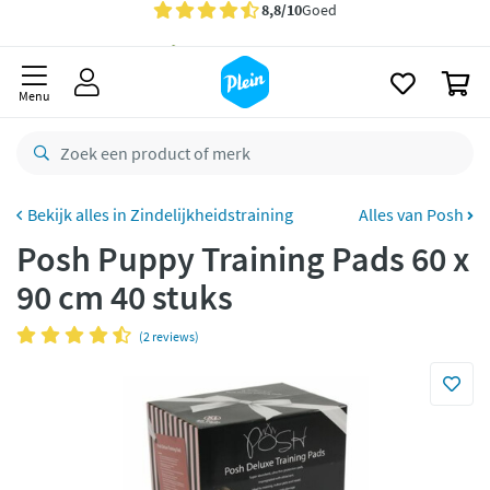
naar
oofdinhoud
Gratis
bezorging vanaf 35,- *
zoeken
0
Voor
23.59u
besteld,
maandag
in huis *
Menu
Gratis
retourneren
8,8/10
Goed
CO2 neutraal
bezorgd
Zindelijkheidstraining
Alles van Posh
Posh Puppy Training Pads 60 x
Betaal met Klarna
90 cm 40 stuks
(2 reviews)