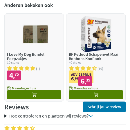
Anderen bekeken ook
I Love My Dog Bundel
BF Petfood Schapenvet Maxi
Poepzakjes
Bonbons Knoflook
10 stuks
40 stuks
1
10
4
75
,
ADVIESPRIJS
6
99
6
,
35
,
Maandag in huis
Maandag in huis
Reviews
Schrijf jouw review
Hoe controleren en plaatsen wij reviews?