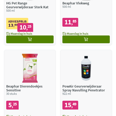
HG Pet Range
Beaphar Vlekweg
Geurverwijderaar Sterk Kat
500 ml
500 ml
11
85
,
ADVIESPRIJS
13
49
10
,
25
,
Maandag in huis
Maandag in huis
Beaphar Dierendoekjes
PowAir Geurverwijderaar
Sensitive
Spray Navulling Penetrator
30 stuks
922 ml
5
15
25
49
,
,