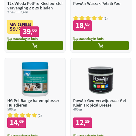
12x
Vileda PetPro Kleefborstel
PowAir Waszak Pets & You
Vervanging 2 x 29 bladen
2 navullingen
1
18
65
,
ADVIESPRIJS
59
40
39
,
06
,
Maandag in huis
Maandag in huis
HG Pet Range harenoplosser
PowAir Geurverwijderaar Gel
Huisdieren
Klein Tropical Breeze
500 gr
400 gr
2
14
12
69
59
,
,
Maandag in huis
Maandag in huis