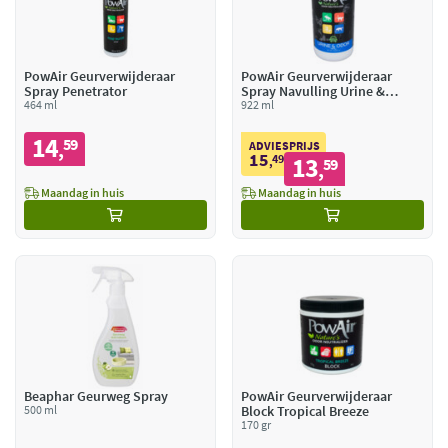
PowAir Geurverwijderaar
PowAir Geurverwijderaar
Spray Penetrator
Spray Navulling Urine &
464 ml
Odour
922 ml
14
59
,
ADVIESPRIJS
15
49
13
,
59
,
Maandag in huis
Maandag in huis
Beaphar Geurweg Spray
PowAir Geurverwijderaar
500 ml
Block Tropical Breeze
170 gr