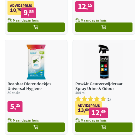
12
15
,
ADVIESPRIJS
10
75
9
,
55
,
Maandag in huis
Maandag in huis
Beaphar Dierendoekjes
PowAir Geurverwijderaar
Universal Hygiene
Spray Urine & Odour
30 stuks
464 ml
1
5
25
,
ADVIESPRIJS
13
60
12
,
49
,
Maandag in huis
Maandag in huis