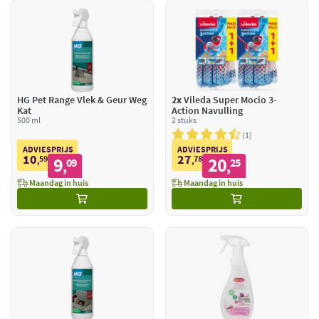
HG Pet Range Vlek & Geur Weg
2x
Vileda Super Mocio 3-
Kat
Action Navulling
500 ml
2 stuks
1
ADVIESPRIJS
ADVIESPRIJS
10
27
59
9
78
20
,
09
,
25
,
,
Maandag in huis
Maandag in huis