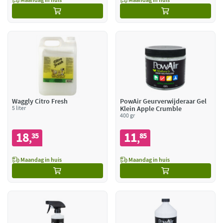
Waggly Citro Fresh
PowAir Geurverwijderaar Gel
5 liter
Klein Apple Crumble
400 gr
18
11
35
85
,
,
Maandag in huis
Maandag in huis