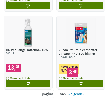
Maandag in huis
Maandag in huis
HG Pet Range Kattenbak Deo
Vileda PetPro Kleefborstel
500 ml
Vervanging 2 x 29 bladen
2 navullingen
13
25
,
ADVIESPRIJS
4
95
3
,
45
,
Maandag in huis
Maandag in huis
pagina
van 3
Volgende