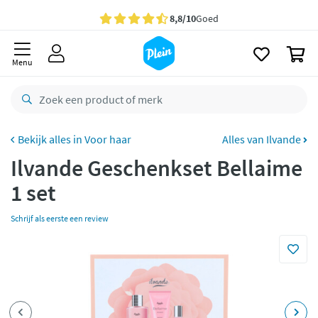
naar
oofdinhoud
Gratis
bezorging vanaf 35,- *
zoeken
0
Voor
23.59u
besteld,
maandag
in huis *
Menu
Gratis
retourneren
8,8/10
Goed
CO2 neutraal
bezorgd
Voor haar
Alles van Ilvande
Ilvande Geschenkset Bellaime
Betaal met Klarna
1 set
Schrijf als eerste een review