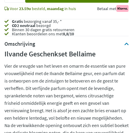
Voor
23.59u
besteld,
maandag
in huis
Betaal met
Gratis
bezorging vanaf 35,- *
CO2 neutraal
bezorgd
Binnen 30 dagen gratis retourneren
Klanten beoordelen ons met
8,8/10
Omschrijving
Ilvande Geschenkset Bellaime
Vier de vreugde van het leven en omarm de essentie van pure
vrouwelijkheid met de Ilvande Bellaime geur, een parfum dat
is ontworpen om de zintuigen te betoveren en de geest te
verheffen. Dit verfijnde parfum opent met de levendige,
sprankelende noten van bergamot, wiens citrusachtige
frisheid onmiddellijk energie geeft en een gevoel van
vernieuwing brengt. Het is alsof je een zachte bries ervaart op
een heldere lentedag, vol belofte en nieuwe mogelijkheden.
Na de verkwikkende opening ontvouwt zich een subtiel boeket
van delicate bloemige noten, die de kern van vrouwelijkheid