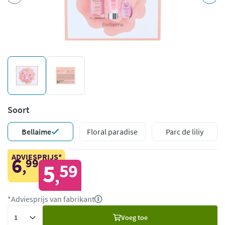
Soort
Bellaime
Floral paradise
Parc de liliy
ADVIESPRIJS*
6
99
,
5
59
,
*Adviesprijs van fabrikant
Voeg
Voeg toe
toe