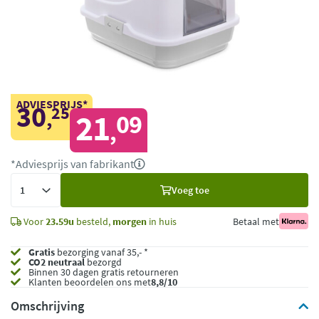
ADVIESPRIJS*
30
25
,
21
09
,
*Adviesprijs van fabrikant
Voeg
Voeg toe
toe
Voor
23.59u
besteld,
morgen
in huis
Betaal met
Gratis
bezorging vanaf 35,- *
CO2 neutraal
bezorgd
Binnen 30 dagen gratis retourneren
Klanten beoordelen ons met
8,8/10
Omschrijving