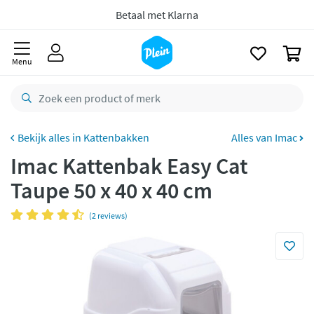
naar
Gratis
retourneren
oofdinhoud
zoeken
8,8/10
Goed
0
Menu
CO2 neutraal
bezorgd
Betaal met Klarna
Kattenbakken
Alles van Imac
Imac Kattenbak Easy Cat
Taupe 50 x 40 x 40 cm
(2 reviews)