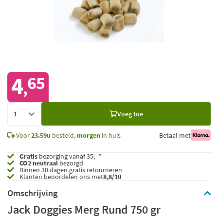
4
65
,
Voeg
Voeg toe
toe
Voor
23.59u
besteld,
morgen
in huis
Betaal met
Gratis
bezorging vanaf 35,- *
CO2 neutraal
bezorgd
Binnen 30 dagen gratis retourneren
Klanten beoordelen ons met
8,8/10
Omschrijving
Jack Doggies Merg Rund 750 gr