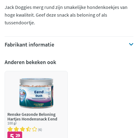
Jack Doggies merg rund zijn smakelijke hondenkoekjes van
hoge kwaliteit. Geef deze snack als beloning of als
tussendoortje.
Fabrikant informatie
Anderen bekeken ook
Renske Gezonde Beloning
Hartjes Hondensnack Eend
100 gr
6
5
29
,