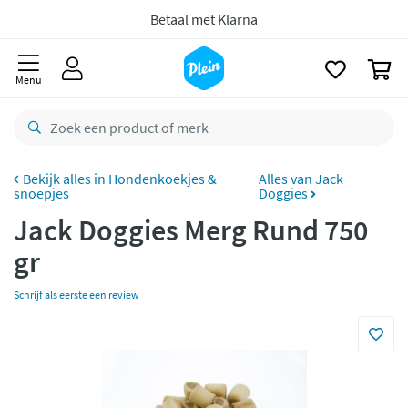
naar
Gratis
retourneren
oofdinhoud
zoeken
8,8/10
Goed
0
Menu
CO2 neutraal
bezorgd
Betaal met Klarna
Hondenkoekjes &
Alles van Jack
snoepjes
Doggies
Jack Doggies Merg Rund 750
gr
Schrijf als eerste een review