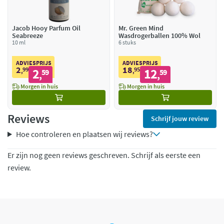
Jacob Hooy Parfum Oil
Mr. Green Mind
Seabreeze
Wasdrogerballen 100% Wol
10 ml
6 stuks
ADVIESPRIJS
ADVIESPRIJS
2
18
99
2
95
12
,
59
,
59
,
,
Morgen in huis
Morgen in huis
Reviews
Schrijf jouw review
Hoe controleren en plaatsen wij reviews?
Er zijn nog geen reviews geschreven. Schrijf als eerste een
review.