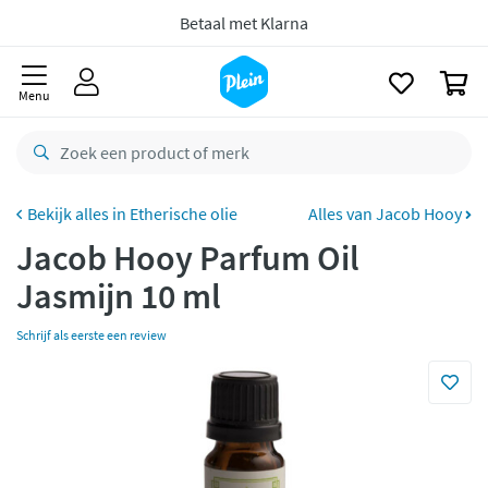
Gratis
retourneren
naar
oofdinhoud
zoeken
8,8/10
Goed
0
CO2 neutraal
bezorgd
Menu
Betaal met Klarna
Etherische olie
Alles van Jacob Hooy
Jacob Hooy Parfum Oil
Jasmijn 10 ml
Schrijf als eerste een review