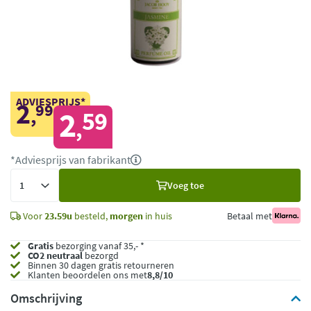
ADVIESPRIJS*
2
99
,
2
59
,
*Adviesprijs van fabrikant
Voeg
Voeg toe
toe
Voor
23.59u
besteld,
morgen
in huis
Betaal met
Gratis
bezorging vanaf 35,- *
CO2 neutraal
bezorgd
Binnen 30 dagen gratis retourneren
Klanten beoordelen ons met
8,8/10
Omschrijving