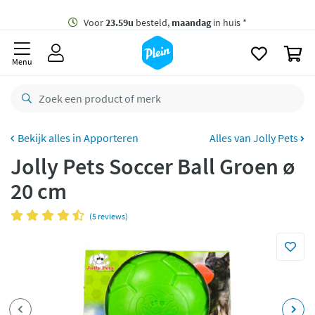
naar
oofdinhoud
Gratis
bezorging vanaf 35,- *
zoeken
0
Voor
23.59u
besteld,
maandag
in huis *
Menu
Gratis
retourneren
8,8/10
Goed
CO2 neutraal
bezorgd
Apporteren
Alles van Jolly Pets
Jolly Pets Soccer Ball Groen ø
Betaal met Klarna
20 cm
(5 reviews)