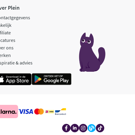
ver Plein
ontactgegevens
kelijk
filiate
catures
ver ons
erken
spiratie & advies