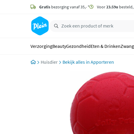
naar
hoofdinhoud
Gratis
bezorging vanaf 35,- *
Voor
23.59u
besteld
zoeken
Verzorging
Beauty
Gezondheid
Eten & Drinken
Zwang
Huisdier
Apporteren