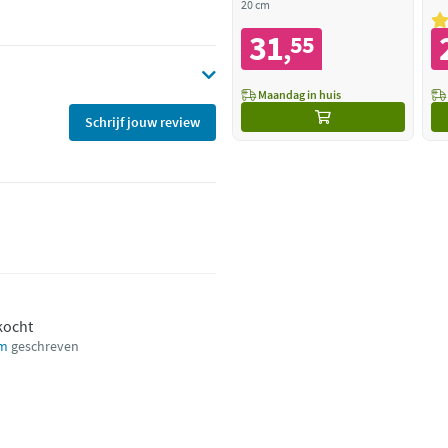
20 cm
31
55
,
Maandag in huis
Schrijf jouw review
kocht
cm
geschreven