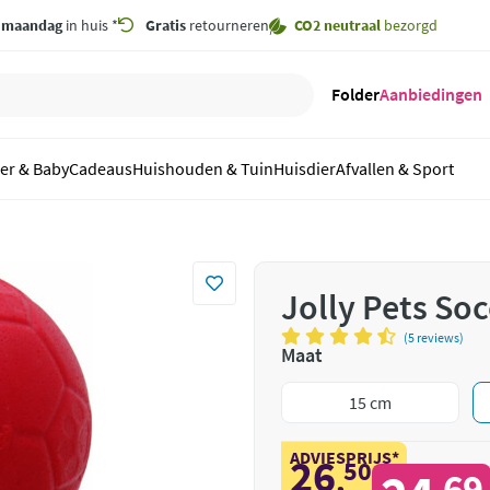
,
maandag
in huis *
Gratis
retourneren
CO2 neutraal
bezorgd
Folder
Aanbiedingen
er & Baby
Cadeaus
Huishouden & Tuin
Huisdier
Afvallen & Sport
Jolly Pets So
(5 reviews)
Maat
15 cm
ADVIESPRIJS*
26
50
,
69