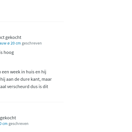
uct gekocht
lauw ø 20 cm
geschreven
 is hoog
u een week in huis en hij
 hij aan de dure kant, maar
aal verscheurd dus is dit
 gekocht
20 cm
geschreven