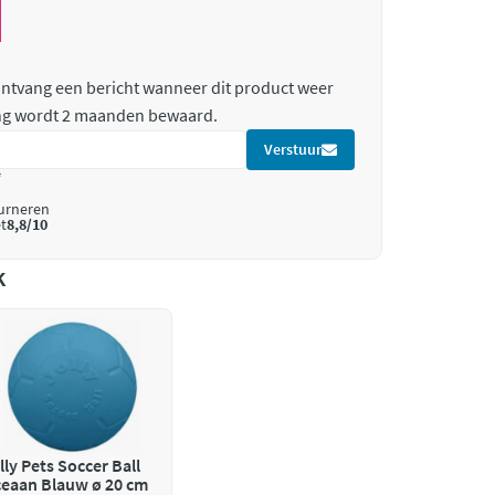
 ontvang een bericht wanneer dit product weer
ing wordt 2 maanden bewaard.
Verstuur
*
ourneren
t
8,8/10
k
lly Pets Soccer Ball
eaan Blauw ø 20 cm