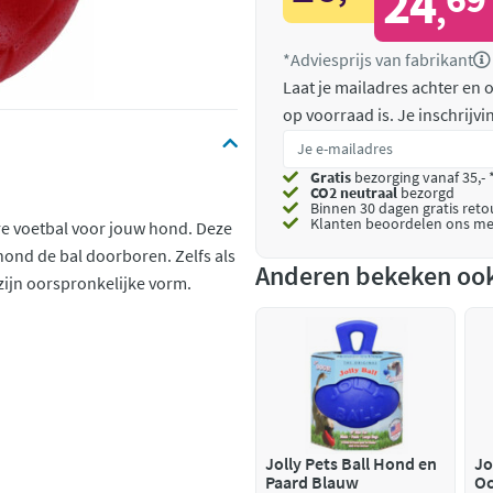
24
,
*Adviesprijs van fabrikant
Laat je mailadres achter en
op voorraad is.
Je inschrijv
Gratis
bezorging vanaf 35,- 
CO2 neutraal
bezorgd
Binnen 30 dagen gratis ret
Klanten beoordelen ons me
re voetbal voor jouw hond. Deze
hond de bal doorboren. Zelfs als
Anderen bekeken oo
 zijn oorspronkelijke vorm.
Jolly Pets Ball Hond en
Jo
Paard Blauw
Oc