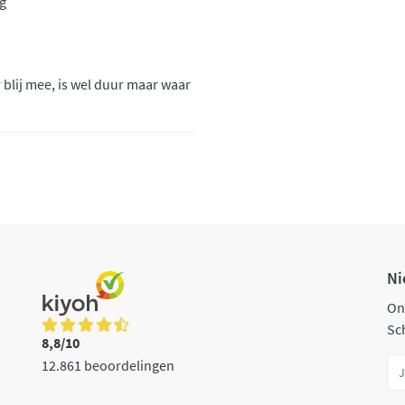
ig
r blij mee, is wel duur maar waar
Ni
On
Sch
8,8/10
12.861 beoordelingen