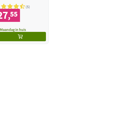
5
27
55
,
Maandag in huis