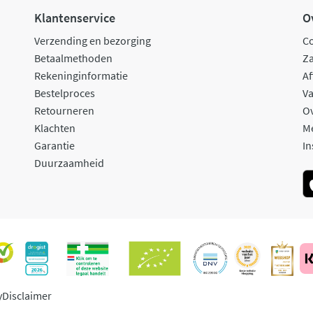
Klantenservice
O
Verzending en bezorging
C
Betaalmethoden
Za
Rekeninginformatie
Af
Bestelproces
Va
Retourneren
O
Klachten
M
Garantie
In
Duurzaamheid
y
Disclaimer