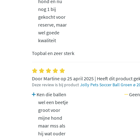
hond en nu
nog 1 bij
gekocht voor
reserve, maar
wel goede
kwaliteit
Topbal en zeer sterk
Door Martine op 25 april 2025 | Heeft dit product ge
Deze review is bij product
Jolly Pets Soccer Ball Groen ø 2
Ken die ballen
Geen
wel een beetje
groot voor
mijne hond
maar mss als
hij wat ouder