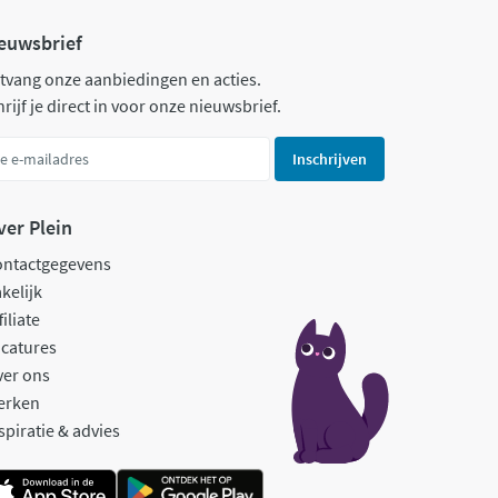
euwsbrief
tvang onze aanbiedingen en acties.
rijf je direct in voor onze nieuwsbrief.
Inschrijven
ver Plein
ontactgegevens
kelijk
filiate
catures
ver ons
erken
spiratie & advies