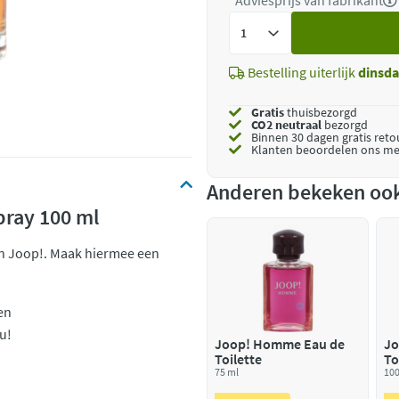
*Adviesprijs van fabrikant
Voeg
toe
Bestelling uiterlijk
dinsd
Gratis
thuisbezorgd
CO2 neutraal
bezorgd
Binnen 30 dagen gratis ret
Klanten beoordelen ons me
Anderen bekeken oo
pray 100 ml
an Joop!. Maak hiermee een
en
u!
Joop! Homme Eau de
Jo
Toilette
To
75 ml
100