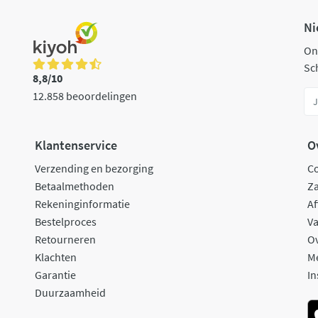
Ni
On
Sch
8,8/10
12.858 beoordelingen
Klantenservice
O
Verzending en bezorging
C
Betaalmethoden
Za
Rekeninginformatie
Af
Bestelproces
Va
Retourneren
O
Klachten
M
Garantie
In
Duurzaamheid