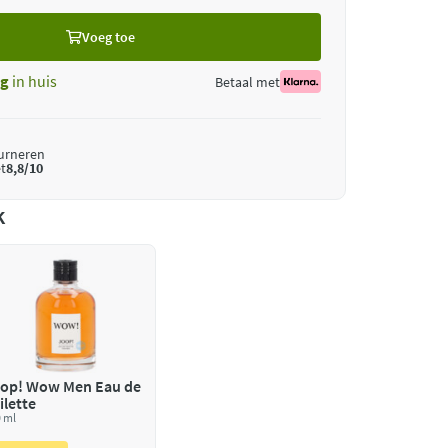
Voeg toe
ag
in huis
Betaal met
ourneren
t
8,8/10
k
op! Wow Men Eau de
ilette
 ml