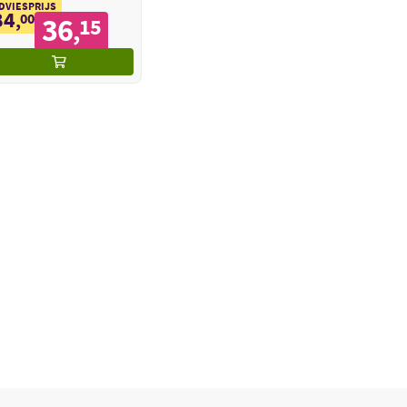
DVIESPRIJS
84
,
00
36
15
,