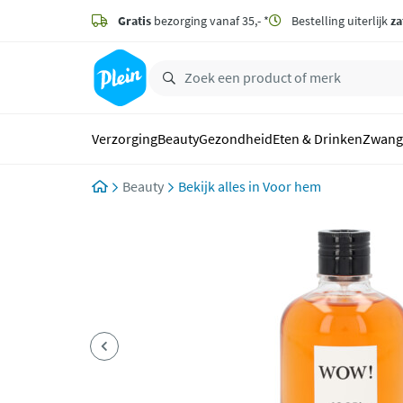
naar
hoofdinhoud
Gratis
bezorging vanaf 35,- *
Bestelling uiterlijk
za
zoeken
Verzorging
Beauty
Gezondheid
Eten & Drinken
Zwang
Beauty
Voor hem