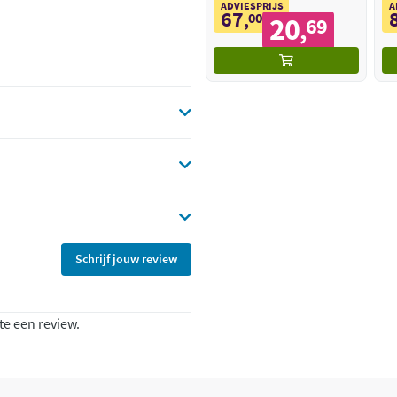
ADVIESPRIJS
A
67
,
00
20
69
,
Schrijf jouw review
te een review.