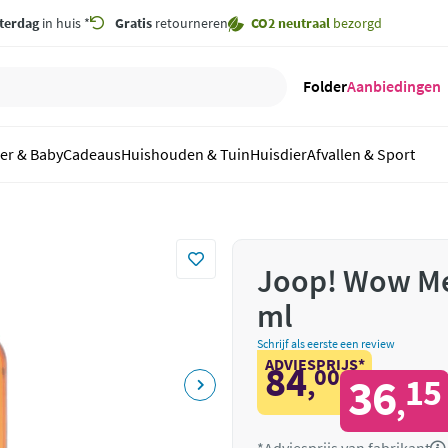
terdag
in huis *
Gratis
retourneren
CO2 neutraal
bezorgd
Folder
Aanbiedingen
er & Baby
Cadeaus
Huishouden & Tuin
Huisdier
Afvallen & Sport
Joop! Wow Men
ml
Schrijf als eerste een review
ADVIESPRIJS*
84
00
,
36
15
,