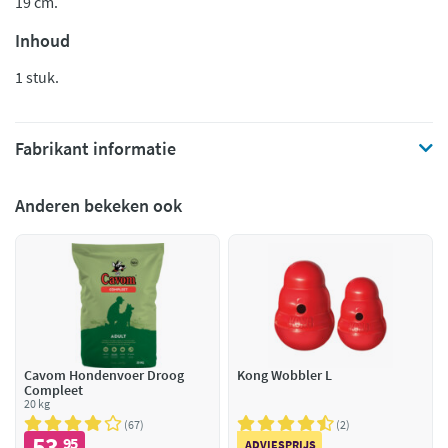
19 cm.
Inhoud
1 stuk.
Fabrikant informatie
Anderen bekeken ook
Cavom Hondenvoer Droog
Kong Wobbler L
Compleet
20 kg
67
2
53
95
ADVIESPRIJS