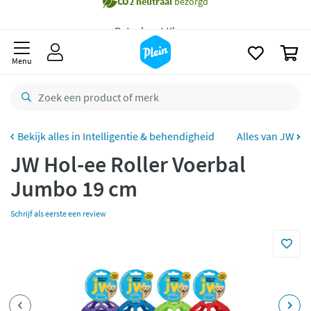
naar
Gratis
bezorging vanaf 35,- *
oofdinhoud
zoeken
Bestelling uiterlijk
maandag
in huis *
0
Menu
Gratis
retourneren
8,8/10
Goed
CO2 neutraal
bezorgd
Intelligentie & behendigheid
Alles van JW
Betaal met Klarna
JW Hol-ee Roller Voerbal
Jumbo 19 cm
Schrijf als eerste een review