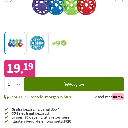
19
19
,
Voeg
Voeg toe
toe
Voor
23.59u
besteld,
morgen
in huis
Betaal met
Gratis
bezorging vanaf 35,- *
CO2 neutraal
bezorgd
Binnen 30 dagen gratis retourneren
Klanten beoordelen ons met
8,8/10