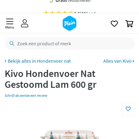
naar
oofdinhoud
Gratis
bezorging vanaf 35,- *
zoeken
0
Voor
23.59u
besteld,
maandag
in huis *
Menu
Gratis
retourneren
8,8/10
Goed
CO2 neutraal
bezorgd
Hondenvoer nat
Alles van Kivo
Kivo Hondenvoer Nat
Betaal met Klarna
Gestoomd Lam 600 gr
Schrijf als eerste een review