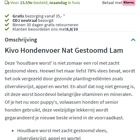
Voor
23.59u
besteld,
maandag
in huis
Betaal met
Gratis
bezorging vanaf 35,- *
CO2 neutraal
bezorgd
Binnen 30 dagen gratis retourneren
Klanten beoordelen ons met
8,8/10
Omschrijving
Kivo Hondenvoer Nat Gestoomd Lam
Deze 'houdbare worst' is niet zomaar een rol met zacht
gestoomd vlees. Hoewel het maar liefst 78% vlees bevat, wordt
het ook vergezeld door gezonde plantingrediënten zoals
zilvervliesrijst, appel en wortel. En alsof dat nog niet genoeg is,
zit deze worst boordevol belangrijke vitaminen en mineralen.
Of je het nu voor puppy's, volwassen honden of senior
honden gebruikt, deze veelzijdige lekkernij wordt
gegarandeerd je nieuwe beste vriend in de voorraadkast.
Houdbare worst met zacht gestoomd vlees,
zilvervliesrijst, appel en wortel