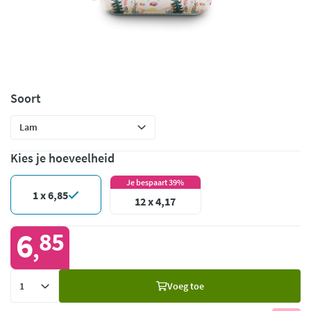
Soort
Kies je hoeveelheid
Je bespaart 39%
1 x 6,85
12 x 4,17
6
85
,
Voeg
Voeg toe
toe