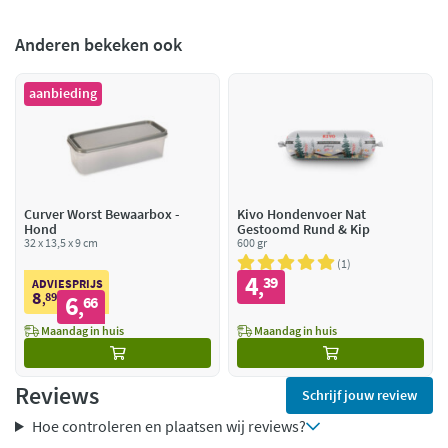
Anderen bekeken ook
aanbieding
Curver Worst Bewaarbox -
Kivo Hondenvoer Nat
Hond
Gestoomd Rund & Kip
32 x 13,5 x 9 cm
600 gr
1
4
39
,
ADVIESPRIJS
8
89
6
,
66
,
Maandag in huis
Maandag in huis
Reviews
Schrijf jouw review
Hoe controleren en plaatsen wij reviews?