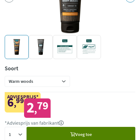
Soort
ADVIESPRIJS*
6
99
,
2
79
,
*Adviesprijs van fabrikant
Voeg
Voeg toe
toe