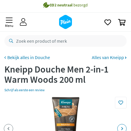
naar
Gratis
bezorging vanaf 35,- *
oofdinhoud
zoeken
Voor
23.59u
besteld,
morgen
in huis *
0
Menu
Gratis
retourneren
8,8/10
Goed
CO2 neutraal
bezorgd
Douche
Alles van Kneipp
Betaal met Klarna
Kneipp Douche Men 2-in-1
Warm Woods 200 ml
Schrijf als eerste een review