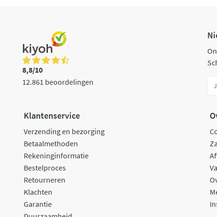
Ni
On
Sch
8,8/10
12.861 beoordelingen
Klantenservice
O
Verzending en bezorging
C
Betaalmethoden
Za
Rekeninginformatie
Af
Bestelproces
Va
Retourneren
O
Klachten
M
Garantie
In
Duurzaamheid