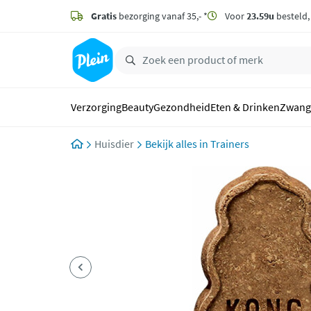
naar
hoofdinhoud
Gratis
bezorging vanaf 35,- *
Voor
23.59u
besteld
zoeken
Verzorging
Beauty
Gezondheid
Eten & Drinken
Zwang
Huisdier
Trainers