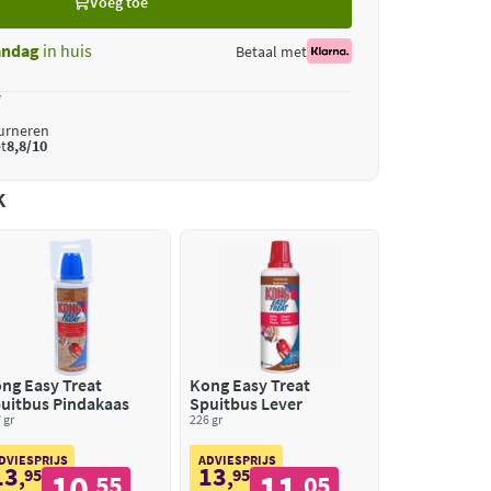
Voeg toe
ndag
in huis
Betaal met
*
ourneren
t
8,8/10
k
ng Easy Treat
Kong Easy Treat
uitbus Pindakaas
Spuitbus Lever
 gr
226 gr
DVIESPRIJS
ADVIESPRIJS
13
13
,
95
,
95
10
11
55
05