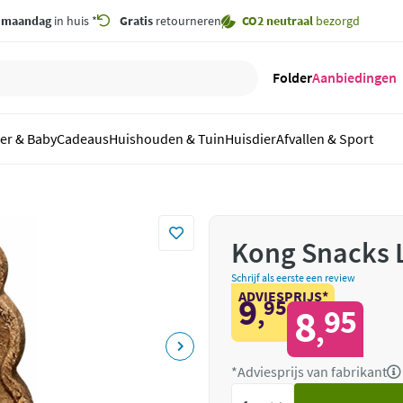
,
maandag
in huis *
Gratis
retourneren
CO2 neutraal
bezorgd
Folder
Aanbiedingen
er & Baby
Cadeaus
Huishouden & Tuin
Huisdier
Afvallen & Sport
Kong Snacks 
Schrijf als eerste een review
ADVIESPRIJS*
9
95
,
8
95
,
*Adviesprijs van fabrikant
Voeg