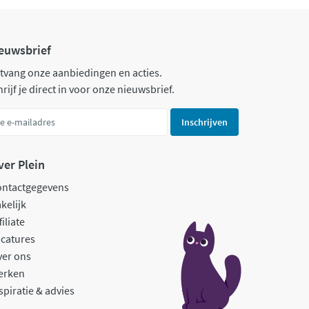
euwsbrief
tvang onze aanbiedingen en acties.
rijf je direct in voor onze nieuwsbrief.
Inschrijven
ver Plein
ontactgegevens
kelijk
filiate
catures
ver ons
erken
spiratie & advies