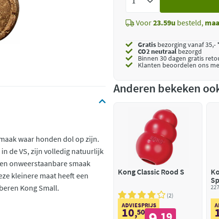
toe
Voor
23.59u
besteld,
maa
Gratis
bezorging vanaf 35,- 
CO2 neutraal
bezorgd
Binnen 30 dagen gratis ret
Klanten beoordelen ons me
Anderen bekeken oo
smaak waar honden dol op zijn.
in de VS, zijn volledig natuurlijk
e een onweerstaanbare smaak
Kong Classic Rood S
Ko
eze kleinere maat heeft een
Sp
bberen Kong Small.
227
2
ADVIESPRIJS
A
10
,
50
9
19