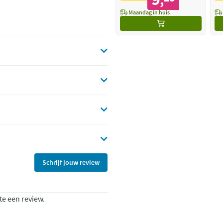
,
Maandag in huis
Schrijf jouw review
te een review.