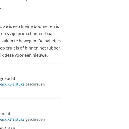
.
s. Ze is een kleine boomer en is
 en s zijn prima hanteerbaar
r kaken te bewegen. De balletjes
p eruit is of binnen het rubber
 ik deze voor een nieuwe.
 gekocht
ack XS 3 stuks
geschreven
ekocht
ack XS 3 stuks
geschreven
n 1 dag