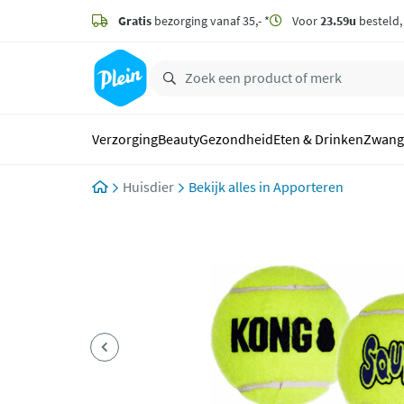
naar
hoofdinhoud
Gratis
bezorging vanaf 35,- *
Voor
23.59u
besteld
zoeken
Verzorging
Beauty
Gezondheid
Eten & Drinken
Zwang
Huisdier
Apporteren