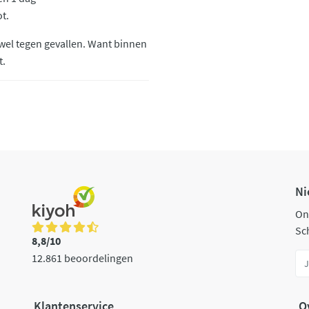
t.
 wel tegen gevallen. Want binnen
t.
Ni
On
Sch
8,8/10
12.861 beoordelingen
Klantenservice
O