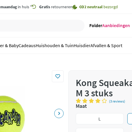
,
maandag
in huis *
Gratis
retourneren
CO2 neutraal
bezorgd
Folder
Aanbiedingen
er & Baby
Cadeaus
Huishouden & Tuin
Huisdier
Afvallen & Sport
Kong Squeaka
M 3 stuks
(3 reviews)
Maat
L