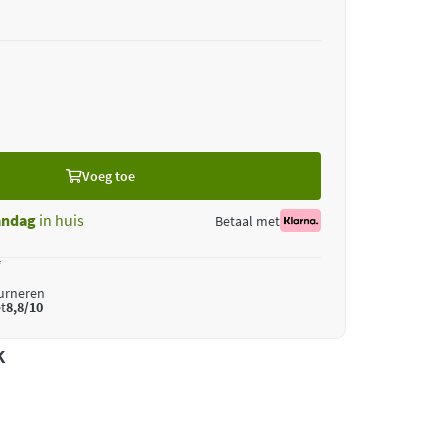
Voeg toe
ndag
in huis
Betaal met
*
ourneren
t
8,8/10
k