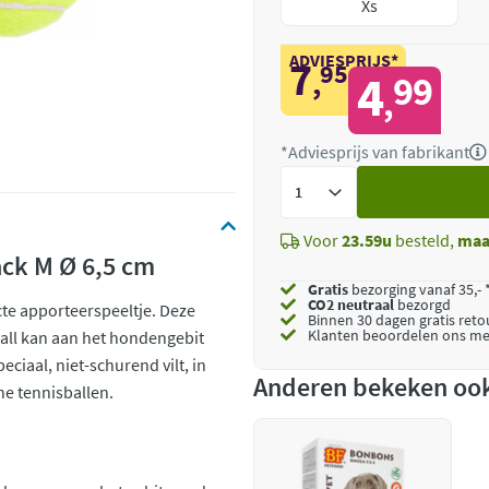
Xs
ADVIESPRIJS*
7
95
,
4
99
,
*Adviesprijs van fabrikant
Voeg
toe
Voor
23.59u
besteld,
maa
ack M Ø 6,5 cm
Gratis
bezorging vanaf 35,- 
CO2 neutraal
bezorgd
te apporteerspeeltje. Deze
Binnen 30 dagen gratis ret
Klanten beoordelen ons me
all kan aan het hondengebit
ciaal, niet-schurend vilt, in
Anderen bekeken oo
ne tennisballen.