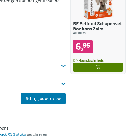
ebrengen aan het gebit van de
!
BF Petfood Schapenvet
Bonbons Zalm
40 stuks
6
95
,
Maandag in huis
Schrijf jouw review
kocht
ack XS 3 stuks
geschreven