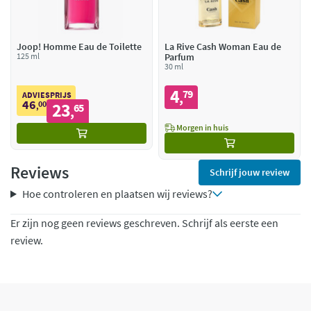
Joop! Homme Eau de Toilette
La Rive Cash Woman Eau de
125 ml
Parfum
30 ml
4
79
,
ADVIESPRIJS
46
00
23
,
65
,
Morgen in huis
Reviews
Schrijf jouw review
Hoe controleren en plaatsen wij reviews?
Er zijn nog geen reviews geschreven. Schrijf als eerste een
review.