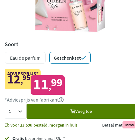
Soort
Eau de parfum
Geschenkset
ADVIESPRIJS*
12
95
,
11
99
,
*Adviesprijs van fabrikant
Voeg
Voeg toe
toe
Voor
23.59u
besteld,
morgen
in huis
Betaal met
Gratis
bezorging vanaf 35,- *