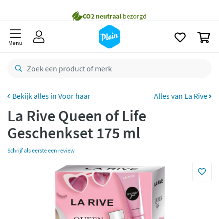
naar
oofdinhoud
Gratis
bezorging vanaf 35,- *
zoeken
0
Voor
23.59u
besteld,
morgen
in huis *
Menu
Gratis
retourneren
8,8/10
Goed
CO2 neutraal
bezorgd
Voor haar
Alles van La Rive
La Rive Queen of Life
Betaal met Klarna
Geschenkset 175 ml
Schrijf als eerste een review