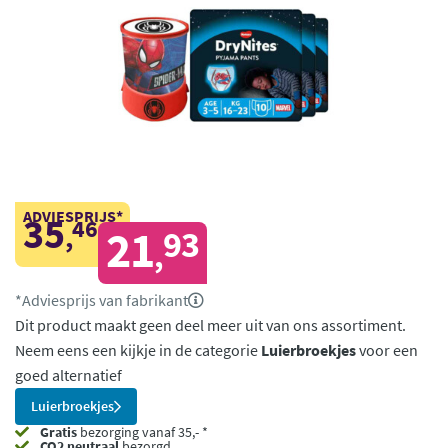
ADVIESPRIJS*
35
46
,
21
93
,
*Adviesprijs van fabrikant
Dit product maakt geen deel meer uit van ons assortiment.
Neem eens een kijkje in de categorie
Luierbroekjes
voor een
goed alternatief
Luierbroekjes
Gratis
bezorging vanaf 35,- *
CO2 neutraal
bezorgd