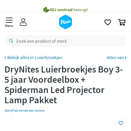
naar
oofdinhoud
Gratis
bezorging vanaf 35,- *
zoeken
0
Voor
23.59u
besteld,
morgen
in huis *
Menu
Gratis
retourneren
8,8/10
Goed
CO2 neutraal
bezorgd
Luierbroekjes
Alles van
DryNites Luierbroekjes Boy 3-
Betaal met Klarna
5 jaar Voordeelbox +
Spiderman Led Projector
Lamp Pakket
Schrijf als eerste een review