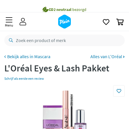
naar
oofdinhoud
Gratis
bezorging vanaf 35,- *
zoeken
0
Bestelling uiterlijk
zaterdag
in huis *
Menu
Gratis
retourneren
8,8/10
Goed
CO2 neutraal
bezorgd
Mascara
Alles van L'Oréal
L'Oréal Eyes & Lash Pakket
Betaal met Klarna
Schrijf als eerste een review