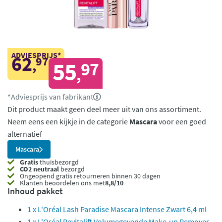
ADVIESPRIJS*
62
97
,
55
97
,
*Adviesprijs van fabrikant
Dit product maakt geen deel meer uit van ons assortiment.
Neem eens een kijkje in de categorie
Mascara
voor een goed
alternatief
Mascara
Gratis
thuisbezorgd
CO2 neutraal
bezorgd
Ongeopend
gratis retourneren binnen 30 dagen
Klanten beoordelen ons met
8,8/10
Inhoud pakket
1 x L'Oréal Lash Paradise Mascara Intense Zwart 6,4 ml
1 x L'Oréal Revitalift Volumegevende Make-up Remover