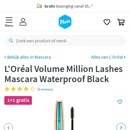
naar
oofdinhoud
Gratis
bezorging vanaf 35,- *
zoeken
0
Bestelling uiterlijk
zaterdag
in huis *
Menu
Gratis
retourneren
8,8/10
Goed
CO2 neutraal
bezorgd
Mascara
Alles van L'Oréal
L'Oréal Volume Million Lashes
Betaal met Klarna
Mascara Waterproof Black
(6 reviews)
1+1 gratis