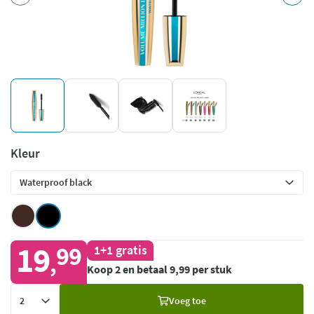
Kleur
19
99
1+1 gratis
,
Koop 2 en betaal 9,99 per stuk
Voeg
Voeg toe
toe