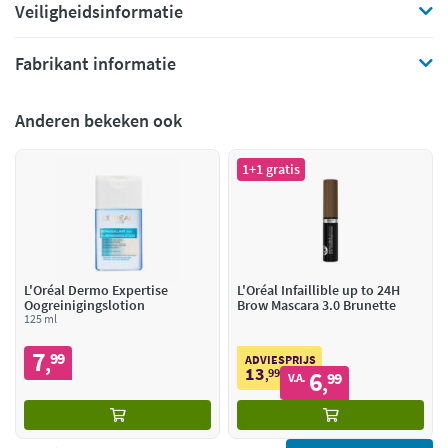
Veiligheidsinformatie
Fabrikant informatie
Anderen bekeken ook
1+1 gratis
L'Oréal Dermo Expertise
L'Oréal Infaillible up to 24H
Oogreinigingslotion
Brow Mascara 3.0 Brunette
125 ml
7
99
,
ADVIESPRIJS
13
99
6
,
99
V.A.
,