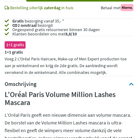
Bestelling uiterlijk
zaterdag
in huis
Betaal met
Gratis
bezorging vanaf 35,- *
CO2 neutraal
bezorgd
Ongeopend
gratis retourneren binnen 30 dagen
Klanten beoordelen ons met
8,8/10
1+1 gratis
1+1 gratis
Voeg 2 L'Oréal Paris Haircare, Make-up of Men Expert producten toe
aan je winkelmand en krijg de 2de gratis. De aanbieding wordt
verrekend in de winkelmand. Alle combinaties mogelijk.
Omschrijving
L’Oréal Paris Volume Million Lashes
Mascara
L’Oréal Paris geeft een nieuwe dimensie aan volume mascara.
De borstel van de Volume Million Lashes mascara is ultra-
flexibel en geeft de wimpers meer volume dankzij de vele
borstelhaartjes. Iedere wimper wordt omhuld vanaf de aanzet