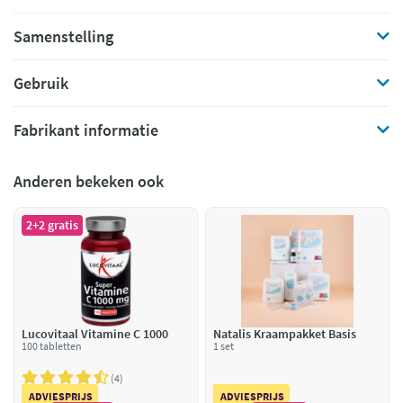
Samenstelling
Gebruik
Fabrikant informatie
Anderen bekeken ook
2+2 gratis
Lucovitaal Vitamine C 1000
Natalis Kraampakket Basis
100 tabletten
1 set
4
ADVIESPRIJS
ADVIESPRIJS