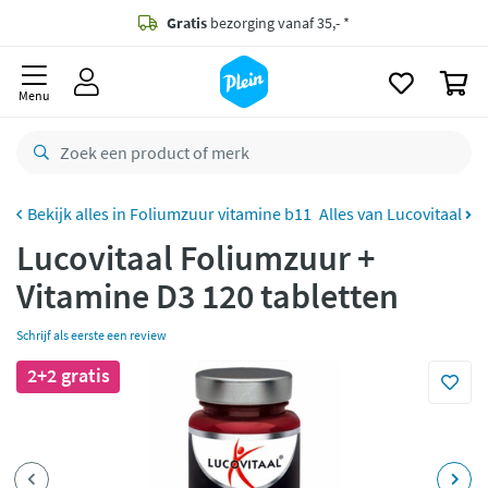
naar
oofdinhoud
Gratis
bezorging vanaf 35,- *
zoeken
0
Voor
23.59u
besteld,
morgen
in huis *
Menu
Gratis
retourneren
8,8/10
Goed
CO2 neutraal
bezorgd
Foliumzuur vitamine b11
Alles van Lucovitaal
Lucovitaal Foliumzuur +
Betaal met Klarna
Vitamine D3 120 tabletten
Schrijf als eerste een review
2+2 gratis