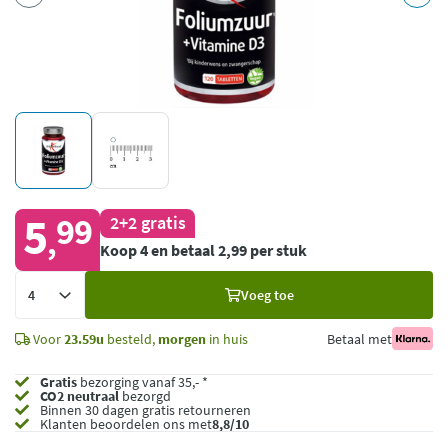
5
99
2+2 gratis
,
Koop 4 en betaal 2,99 per stuk
Voeg
Voeg toe
toe
Voor
23.59u
besteld,
morgen
in huis
Betaal met
Gratis
bezorging vanaf 35,- *
CO2 neutraal
bezorgd
Binnen 30 dagen gratis retourneren
Klanten beoordelen ons met
8,8/10