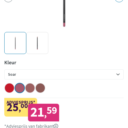
Kleur
ADVIESPRIJS*
25
00
,
21
59
,
*Adviesprijs van fabrikant