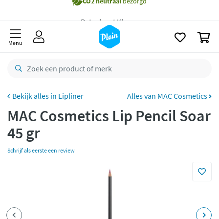
Gratis
bezorging vanaf 35,- *
naar
oofdinhoud
zoeken
Bestelling uiterlijk
zaterdag
in huis *
0
Menu
Gratis
retourneren
8,8/10
Goed
CO2 neutraal
bezorgd
Lipliner
Alles van MAC Cosmetics
Betaal met Klarna
MAC Cosmetics Lip Pencil Soar
45 gr
Schrijf als eerste een review