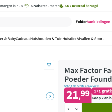
,
morgen
in huis *
Gratis
retourneren
CO2 neutraal
bezorgd
Folder
Aanbiedingen
er & Baby
Cadeaus
Huishouden & Tuin
Huisdier
Afvallen & Sport
Max Factor Fa
Poeder Founda
Schrijf als eerste een review
21
99
1+1 grati
,
Koop 2 en b
Voeg