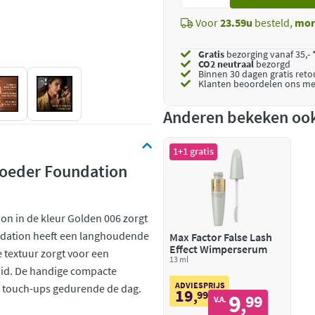
toe
Voor
23.59u
besteld,
mor
Gratis
bezorging vanaf 35,- 
CO2 neutraal
bezorgd
Binnen 30 dagen gratis ret
Klanten beoordelen ons me
Anderen bekeken oo
1+1 gratis
Poeder Foundation
on in de kleur Golden 006 zorgt
undation heeft een langhoudende
Max Factor False Lash
Effect Wimperserum
te textuur zorgt voor een
13 ml
huid. De handige compacte
ADVIESPRIJS
 touch-ups gedurende de dag.
19
,
99
9
99
,
V.A.