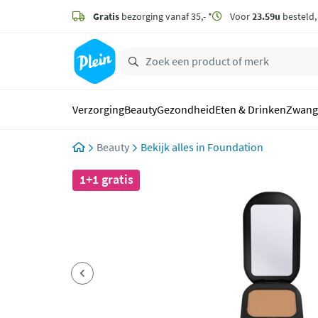
naar
hoofdinhoud
Gratis
bezorging vanaf 35,- *
Voor
23.59u
besteld
zoeken
Verzorging
Beauty
Gezondheid
Eten & Drinken
Zwang
Beauty
Foundation
1+1 gratis