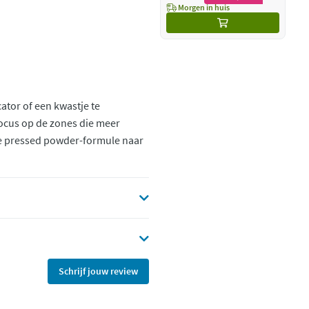
Morgen in huis
tor of een kwastje te
ocus op de zones die meer
de pressed powder-formule naar
Schrijf jouw review