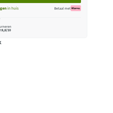
gen
in huis
Betaal met
*
ourneren
t
8,8/10
k