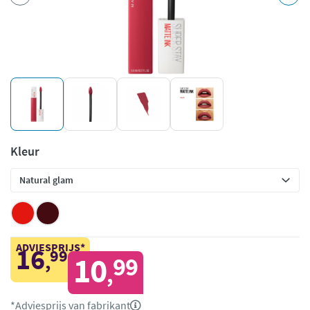
Kleur
ADVIESPRIJS*
16
99
,
10
99
,
*Adviesprijs van fabrikant