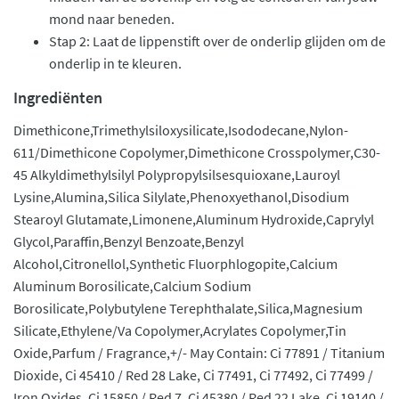
mond naar beneden.
Stap 2: Laat de lippenstift over de onderlip glijden om de
onderlip in te kleuren.
Ingrediënten
Dimethicone,Trimethylsiloxysilicate,Isododecane,Nylon-
611/Dimethicone Copolymer,Dimethicone Crosspolymer,C30-
45 Alkyldimethylsilyl Polypropylsilsesquioxane,Lauroyl
Lysine,Alumina,Silica Silylate,Phenoxyethanol,Disodium
Stearoyl Glutamate,Limonene,Aluminum Hydroxide,Caprylyl
Glycol,Paraffin,Benzyl Benzoate,Benzyl
Alcohol,Citronellol,Synthetic Fluorphlogopite,Calcium
Aluminum Borosilicate,Calcium Sodium
Borosilicate,Polybutylene Terephthalate,Silica,Magnesium
Silicate,Ethylene/Va Copolymer,Acrylates Copolymer,Tin
Oxide,Parfum / Fragrance,+/- May Contain: Ci 77891 / Titanium
Dioxide, Ci 45410 / Red 28 Lake, Ci 77491, Ci 77492, Ci 77499 /
Iron Oxides, Ci 15850 / Red 7, Ci 45380 / Red 22 Lake, Ci 19140 /