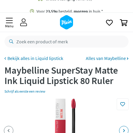
naar
oofdinhoud
Gratis
bezorging vanaf 35,- *
zoeken
0
Voor
23.59u
besteld,
morgen
in huis *
Menu
Gratis
retourneren
8,8/10
Goed
CO2 neutraal
bezorgd
Liquid lipstick
Alles van Maybelline
Maybelline SuperStay Matte
Betaal met Klarna
Ink Liquid Lipstick 80 Ruler
Schrijf als eerste een review