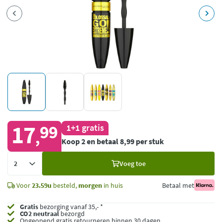
17
99
1+1 gratis
,
Koop 2 en betaal 8,99 per stuk
Voeg
Voeg toe
toe
Voor
23.59u
besteld,
morgen
in huis
Betaal met
Gratis
bezorging vanaf 35,- *
CO2 neutraal
bezorgd
Ongeopend
gratis retourneren binnen 30 dagen