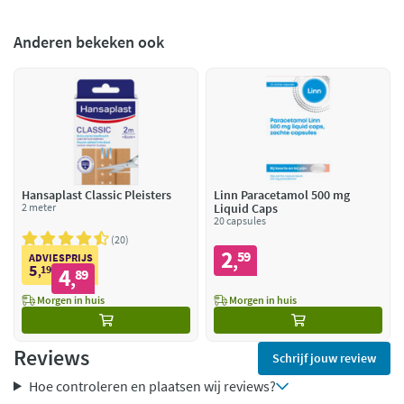
Anderen bekeken ook
Hansaplast Classic Pleisters
Linn Paracetamol 500 mg
2 meter
Liquid Caps
20 capsules
20
2
59
,
ADVIESPRIJS
5
19
4
,
89
,
Morgen in huis
Morgen in huis
Reviews
Schrijf jouw review
Hoe controleren en plaatsen wij reviews?