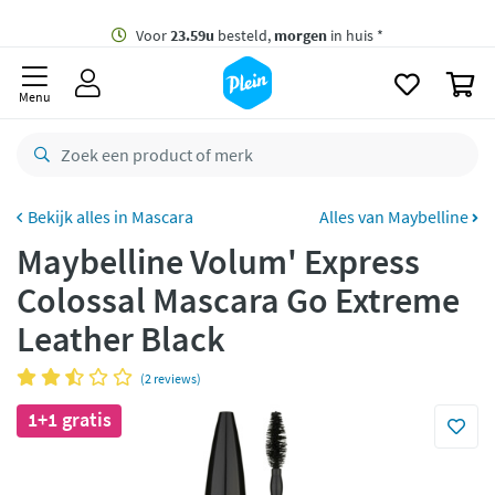
naar
oofdinhoud
Gratis
bezorging vanaf 35,- *
zoeken
0
Voor
23.59u
besteld,
morgen
in huis *
Menu
Gratis
retourneren
8,8/10
Goed
CO2 neutraal
bezorgd
Mascara
Alles van Maybelline
Maybelline Volum' Express
Betaal met Klarna
Colossal Mascara Go Extreme
Leather Black
(2 reviews)
1+1 gratis