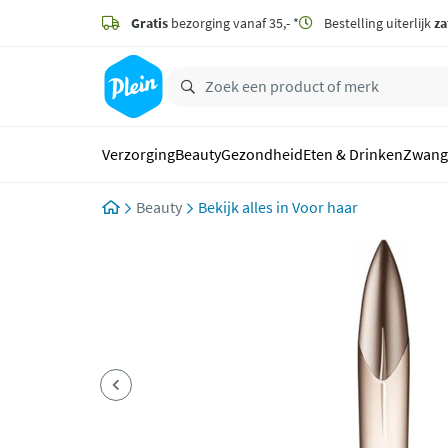
naar
hoofdinhoud
Gratis
bezorging vanaf 35,- *
Bestelling uiterlijk
za
zoeken
Verzorging
Beauty
Gezondheid
Eten & Drinken
Zwang
Beauty
Voor haar