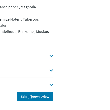
anse peper , Magnolia ,
oemige Noten , Tuberoos
-dalen
andelhout , Benzoine , Muskus ,
Schrijf jouw review