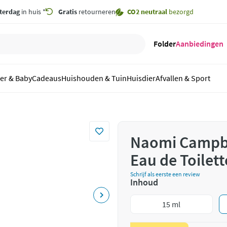
terdag
in huis *
Gratis
retourneren
CO2 neutraal
bezorgd
Folder
Aanbiedingen
er & Baby
Cadeaus
Huishouden & Tuin
Huisdier
Afvallen & Sport
Naomi Campb
Eau de Toilett
Schrijf als eerste een review
Inhoud
15 ml