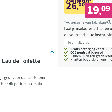
ADVIESPRIJS*
26
00
,
19
09
,
*Adviesprijs van fabrikant
Laat je mailadres achter en
op voorraad is.
Je inschrijv
Gratis
bezorging vanaf 35,- 
CO2 neutraal
bezorgd
Binnen 30 dagen gratis ret
Eau de Toilette
Klanten beoordelen ons me
ge geur voor dames. Naomi
hter dit parfum is Ursula