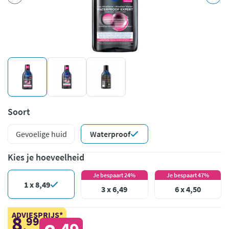
Soort
Gevoelige huid
Waterproof
Kies je hoeveelheid
Je bespaart 24%
Je bespaart 47%
1 x 8,49
3 x 6,49
6 x 4,50
ADVIESPRIJS*
8
99
,