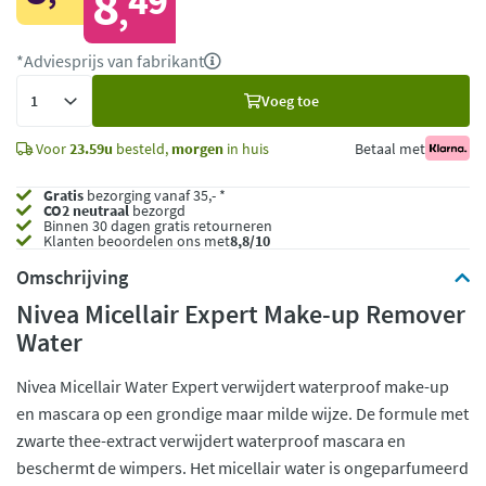
8
49
,
*Adviesprijs van fabrikant
Voeg
Voeg toe
toe
Voor
23.59u
besteld,
morgen
in huis
Betaal met
Gratis
bezorging vanaf 35,- *
CO2 neutraal
bezorgd
Binnen 30 dagen gratis retourneren
Klanten beoordelen ons met
8,8/10
Omschrijving
Nivea Micellair Expert Make-up Remover
Water
Nivea Micellair Water Expert verwijdert waterproof make-up
en mascara op een grondige maar milde wijze. De formule met
zwarte thee-extract verwijdert waterproof mascara en
beschermt de wimpers. Het micellair water is ongeparfumeerd