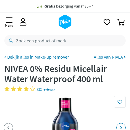
naar
oofdinhoud
Gratis
bezorging vanaf 35,- *
zoeken
0
Voor
23.59u
besteld,
morgen
in huis *
Menu
Gratis
retourneren
8,8/10
Goed
CO2 neutraal
bezorgd
Make-up remover
Alles van NIVEA
NIVEA 0% Residu Micellair
Betaal met Klarna
Water Waterproof 400 ml
(22 reviews)