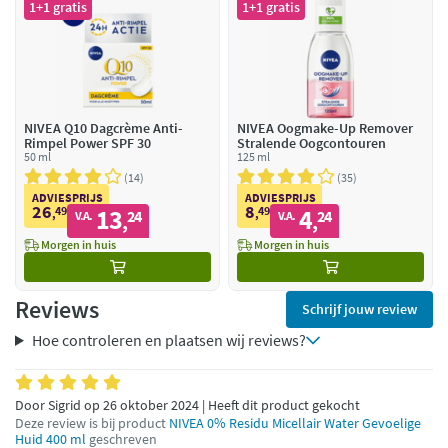
1+1 gratis
1+1 gratis
NIVEA Q10 Dagcrème Anti-
NIVEA Oogmake-Up Remover
Rimpel Power SPF 30
Stralende Oogcontouren
50 ml
125 ml
14
35
ADVIESPRIJS
ADVIESPRIJS
26
8
49
13
49
4
,
24
,
24
V.A.
V.A.
,
,
Morgen in huis
Morgen in huis
Reviews
Schrijf jouw review
Hoe controleren en plaatsen wij reviews?
Door Sigrid op 26 oktober 2024 | Heeft dit product gekocht
Deze review is bij product
NIVEA 0% Residu Micellair Water Gevoelige
Huid 400 ml
geschreven