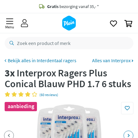
naar
oofdinhoud
Gratis
bezorging vanaf 35,- *
zoeken
0
Voor
23.59u
besteld,
maandag
in huis *
Menu
Gratis
retourneren
8,8/10
Goed
CO2 neutraal
bezorgd
Interdentaal ragers
Alles van Interprox
3x
Interprox Ragers Plus
Betaal met Klarna
Conical Blauw PHD 1.7 6 stuks
(60 reviews)
aanbieding