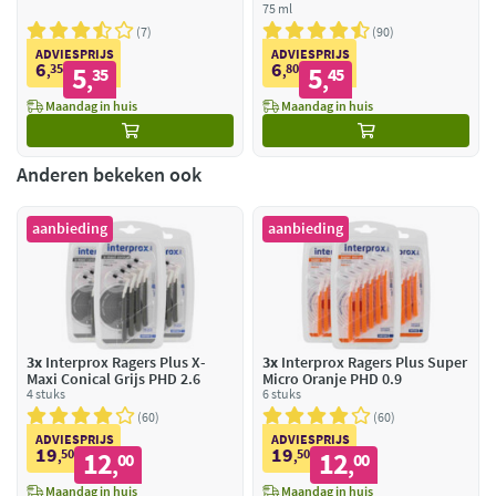
75 ml
7
90
ADVIESPRIJS
ADVIESPRIJS
6
6
35
5
80
5
,
35
,
45
,
,
Maandag in huis
Maandag in huis
Anderen bekeken ook
aanbieding
aanbieding
3x
Interprox Ragers Plus X-
3x
Interprox Ragers Plus Super
Maxi Conical Grijs PHD 2.6
Micro Oranje PHD 0.9
4 stuks
6 stuks
60
60
ADVIESPRIJS
ADVIESPRIJS
19
19
50
12
50
12
,
00
,
00
,
,
Maandag in huis
Maandag in huis