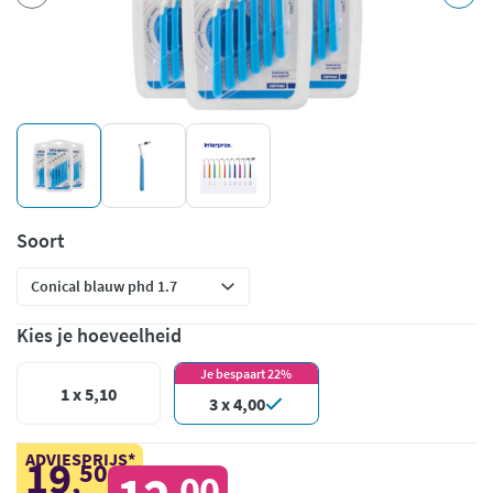
Soort
Kies je hoeveelheid
Je bespaart 22%
1 x 5,10
3 x 4,00
ADVIESPRIJS*
19
50
,
00