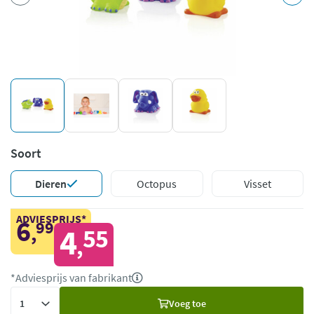
Soort
Dieren
Octopus
Visset
ADVIESPRIJS*
6
99
,
4
55
,
*Adviesprijs van fabrikant
Voeg
Voeg toe
toe