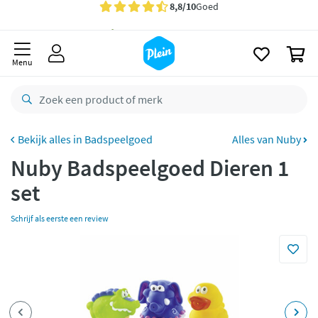
naar
oofdinhoud
Gratis
bezorging vanaf 35,- *
zoeken
0
Bestelling uiterlijk
zaterdag
in huis *
Menu
Gratis
retourneren
8,8/10
Goed
CO2 neutraal
bezorgd
Badspeelgoed
Alles van Nuby
Nuby Badspeelgoed Dieren 1
Betaal met Klarna
set
Schrijf als eerste een review