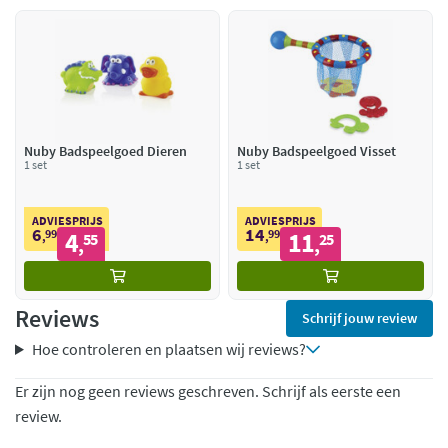
Nuby Badspeelgoed Dieren
Nuby Badspeelgoed Visset
1 set
1 set
ADVIESPRIJS
ADVIESPRIJS
6
14
99
4
99
11
,
55
,
25
,
,
Reviews
Schrijf jouw review
Hoe controleren en plaatsen wij reviews?
Er zijn nog geen reviews geschreven. Schrijf als eerste een
review.