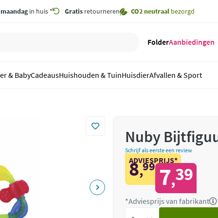
,
maandag
in huis *
Gratis
retourneren
CO2 neutraal
bezorgd
Folder
Aanbiedingen
er & Baby
Cadeaus
Huishouden & Tuin
Huisdier
Afvallen & Sport
Nuby Bijtfigu
Schrijf als eerste een review
ADVIESPRIJS*
8
99
,
7
39
,
*Adviesprijs van fabrikant
Voeg