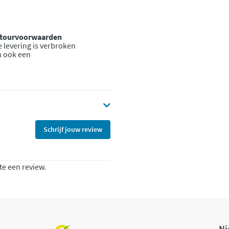
retourvoorwaarden
 levering is verbroken
n ook een
Schrijf jouw review
te een review.
Ni