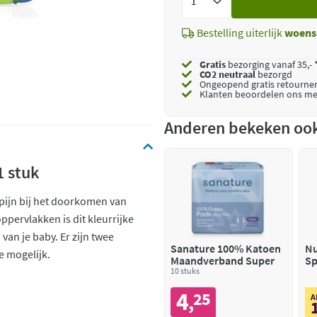
toe
Bestelling uiterlijk
woens
Gratis
bezorging vanaf 35,- 
CO2 neutraal
bezorgd
Ongeopend
gratis retourne
Klanten beoordelen ons me
Anderen bekeken oo
1 stuk
pijn bij het doorkomen van
ppervlakken is dit kleurrijke
van je baby. Er zijn twee
Sanature 100% Katoen
Nu
e mogelijk.
Maandverband Super
Sp
10 stuks
4
25
,
A