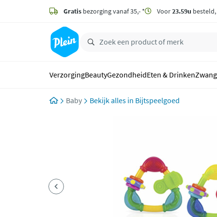
naar
hoofdinhoud
Gratis
bezorging vanaf 35,- *
Voor
23.59u
besteld
zoeken
Verzorging
Beauty
Gezondheid
Eten & Drinken
Zwang
Baby
Bijtspeelgoed