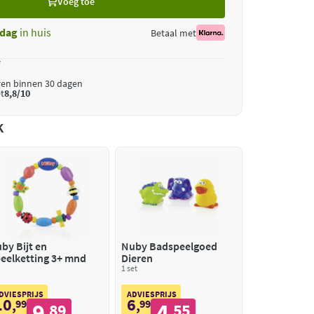
Voeg toe
dag
in huis
Betaal met
*
ren binnen 30 dagen
t
8,8/10
k
by Bijt en
Nuby Badspeelgoed
eelketting 3+ mnd
Dieren
1 set
DVIESPRIJS
ADVIESPRIJS
10
6
,
99
,
99
9
4
89
55