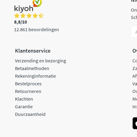
On
Sch
8,8/10
12.861 beoordelingen
Klantenservice
O
Verzending en bezorging
C
Betaalmethoden
Za
Rekeninginformatie
Af
Bestelproces
Va
Retourneren
O
Klachten
M
Garantie
In
Duurzaamheid