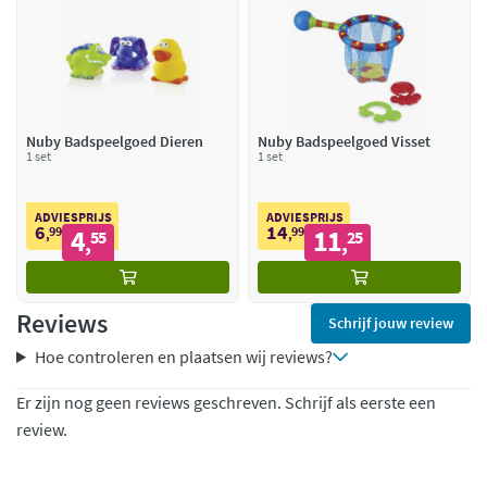
Nuby Badspeelgoed Dieren
Nuby Badspeelgoed Visset
1 set
1 set
ADVIESPRIJS
ADVIESPRIJS
6
14
99
4
99
11
,
55
,
25
,
,
Reviews
Schrijf jouw review
Hoe controleren en plaatsen wij reviews?
Er zijn nog geen reviews geschreven. Schrijf als eerste een
review.