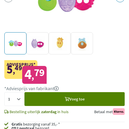
ADVIESPRIJS*
5
49
,
4
79
,
*Adviesprijs van fabrikant
Voeg
Voeg toe
toe
Bestelling uiterlijk
zaterdag
in huis
Betaal met
Gratis
bezorging vanaf 35,- *
CO2 neutraal
bezorgd