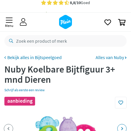
naar
oofdinhoud
Gratis
bezorging vanaf 35,- *
zoeken
0
Bestelling uiterlijk
zaterdag
in huis *
Menu
Gratis
retourneren
8,8/10
Goed
CO2 neutraal
bezorgd
Bijtspeelgoed
Alles van Nuby
Nuby Koelbare Bijtfiguur 3+
Betaal met Klarna
mnd Dieren
Schrijf als eerste een review
aanbieding