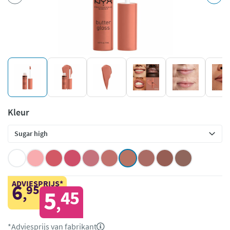
Kleur
ADVIESPRIJS*
6
95
,
5
45
,
*Adviesprijs van fabrikant