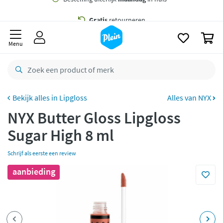
naar
oofdinhoud
Gratis
bezorging vanaf 35,- *
zoeken
0
Bestelling uiterlijk
maandag
in huis *
Menu
Gratis
retourneren
8,8/10
Goed
CO2 neutraal
bezorgd
Lipgloss
Alles van NYX
NYX Butter Gloss Lipgloss
Betaal met Klarna
Sugar High 8 ml
Schrijf als eerste een review
aanbieding