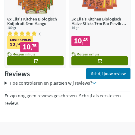
6x
Ella's Kitchen Biologisch
5x
Ella's Kitchen Biologisch
Knijpfruit 6+m Mango
Maize Sticks 7+m Bio Perzik &
100 gr
Banaan
16 gr
1
10
45
,
ADVIESPRIJS
12
54
10
,
75
,
Morgen in huis
Morgen in huis
Reviews
Schrijf jouw review
Hoe controleren en plaatsen wij reviews?
Er zijn nog geen reviews geschreven. Schrijf als eerste een
review.