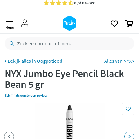
naar
oofdinhoud
Gratis
bezorging vanaf 35,- *
zoeken
0
Voor
23.59u
besteld,
morgen
in huis *
Menu
Gratis
retourneren
8,8/10
Goed
CO2 neutraal
bezorgd
Oogpotlood
Alles van NYX
NYX Jumbo Eye Pencil Black
Betaal met Klarna
Bean 5 gr
Schrijf als eerste een review