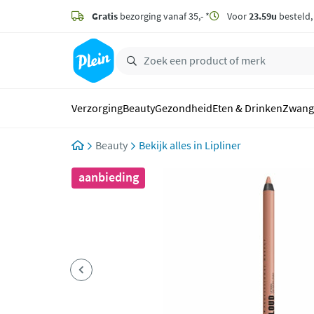
naar
hoofdinhoud
Gratis
bezorging vanaf 35,- *
Voor
23.59u
besteld
zoeken
Verzorging
Beauty
Gezondheid
Eten & Drinken
Zwang
Beauty
Lipliner
aanbieding