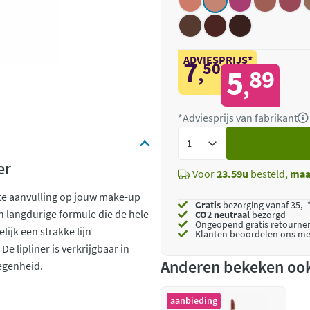
ADVIESPRIJS*
7
50
,
5
89
,
*Adviesprijs van fabrikant
Voeg
toe
er
Voor
23.59u
besteld,
maa
cte aanvulling op jouw make-up
Gratis
bezorging vanaf 35,- 
en langdurige formule die de hele
CO2 neutraal
bezorgd
Ongeopend
gratis retourne
lijk een strakke lijn
Klanten beoordelen ons me
e lipliner is verkrijgbaar in
Anderen bekeken oo
legenheid.
aanbieding