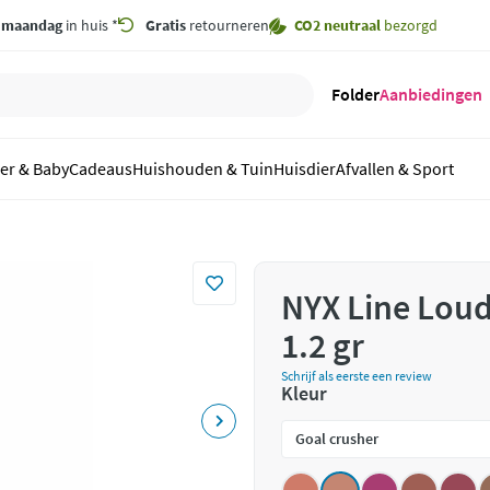
,
maandag
in huis *
Gratis
retourneren
CO2 neutraal
bezorgd
Folder
Aanbiedingen
er & Baby
Cadeaus
Huishouden & Tuin
Huisdier
Afvallen & Sport
NYX Line Loud
1.2 gr
Schrijf als eerste een review
Kleur