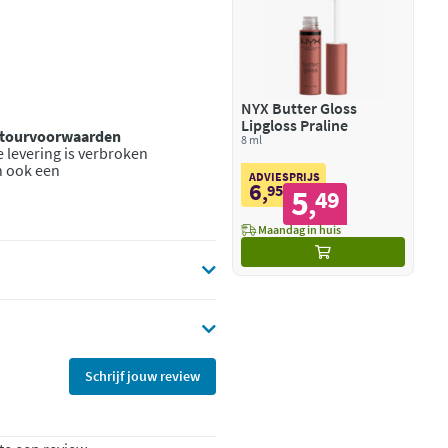
NYX Butter Gloss
Lipgloss Praline
retourvoorwaarden
8 ml
 levering is verbroken
n ook een
ADVIESPRIJS
6
,
95
5
49
,
Maandag in huis
Schrijf jouw review