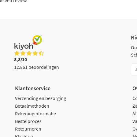
te een review.
Ni
On
Sch
8,8/10
12.861 beoordelingen
Klantenservice
O
Verzending en bezorging
C
Betaalmethoden
Za
Rekeninginformatie
Af
Bestelproces
Va
Retourneren
O
Klachten
M