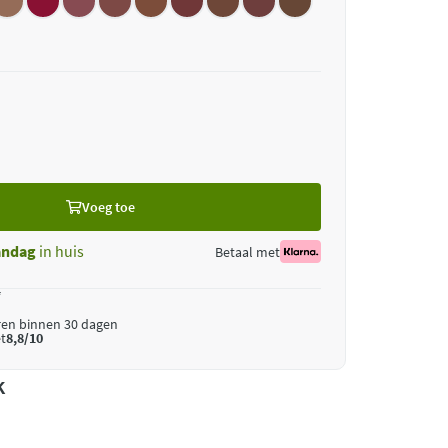
Voeg toe
ndag
in huis
Betaal met
*
ren binnen 30 dagen
t
8,8/10
k