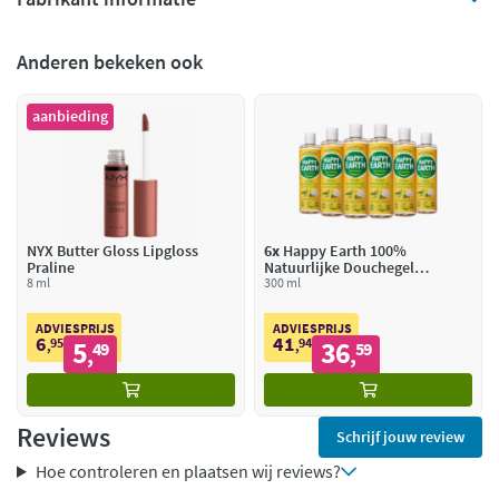
Anderen bekeken ook
aanbieding
NYX Butter Gloss Lipgloss
6x
Happy Earth 100%
Praline
Natuurlijke Douchegel
8 ml
Jasmine Ho Wood
300 ml
ADVIESPRIJS
ADVIESPRIJS
6
41
95
5
94
36
,
49
,
59
,
,
Reviews
Schrijf jouw review
Hoe controleren en plaatsen wij reviews?