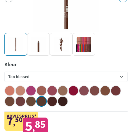
Kleur
ADVIESPRIJS*
7
50
,
5
85
,