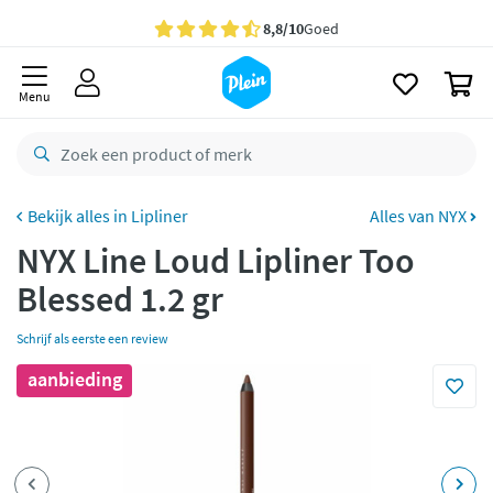
naar
oofdinhoud
Gratis
bezorging vanaf 35,- *
zoeken
0
Bestelling uiterlijk
zaterdag
in huis *
Menu
Gratis
retourneren
8,8/10
Goed
CO2 neutraal
bezorgd
Lipliner
Alles van NYX
NYX Line Loud Lipliner Too
Betaal met Klarna
Blessed 1.2 gr
Schrijf als eerste een review
aanbieding