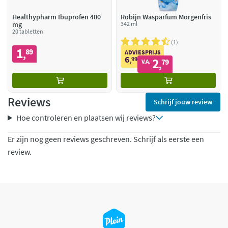
Healthypharm Ibuprofen 400
Robijn Wasparfum Morgenfris
mg
342 ml
20 tabletten
1
1
89
,
ADVIESPRIJS
6
99
2
,
79
V.A.
,
Reviews
Schrijf jouw review
Hoe controleren en plaatsen wij reviews?
Er zijn nog geen reviews geschreven. Schrijf als eerste een
review.