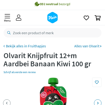
naar
oofdinhoud
Gratis
bezorging vanaf 35,- *
zoeken
0
Bestelling uiterlijk
zaterdag
in huis *
Menu
Gratis
retourneren
8,8/10
Goed
CO2 neutraal
bezorgd
Fruithapjes
Alles van Olvarit
Olvarit Knijpfruit 12+m
Betaal met Klarna
Aardbei Banaan Kiwi 100 gr
Schrijf als eerste een review