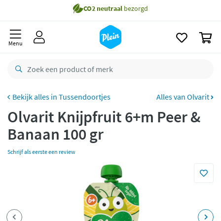
naar
Gratis
bezorging vanaf 35,- *
oofdinhoud
zoeken
Voor
23.59u
besteld,
morgen
in huis *
0
Menu
Gratis
retourneren
8,8/10
Goed
CO2 neutraal
bezorgd
Tussendoortjes
Alles van Olvarit
Betaal met Klarna
Olvarit Knijpfruit 6+m Peer &
Banaan 100 gr
Schrijf als eerste een review