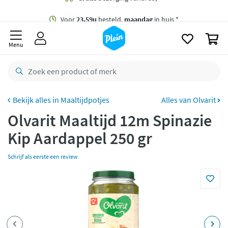
naar
oofdinhoud
Gratis
bezorging vanaf 35,- *
zoeken
0
Voor
23.59u
besteld,
maandag
in huis *
Menu
Gratis
retourneren
8,8/10
Goed
CO2 neutraal
bezorgd
Maaltijdpotjes
Alles van Olvarit
Olvarit Maaltijd 12m Spinazie
Betaal met Klarna
Kip Aardappel 250 gr
Schrijf als eerste een review