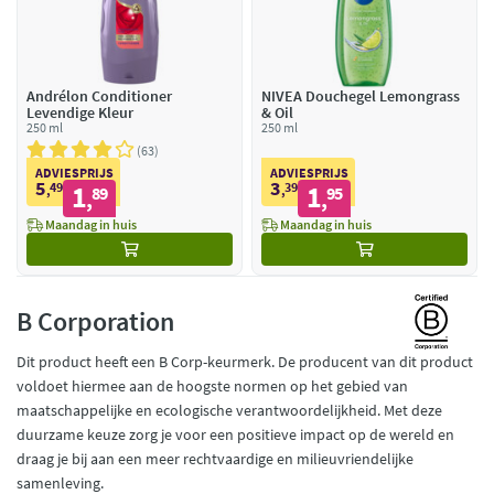
Andrélon Conditioner
NIVEA Douchegel Lemongrass
Levendige Kleur
& Oil
250 ml
250 ml
63
ADVIESPRIJS
ADVIESPRIJS
5
3
49
1
39
1
,
89
,
95
,
,
Maandag in huis
Maandag in huis
B Corporation
Dit product heeft een B Corp-keurmerk. De producent van dit product
voldoet hiermee aan de hoogste normen op het gebied van
maatschappelijke en ecologische verantwoordelijkheid. Met deze
duurzame keuze zorg je voor een positieve impact op de wereld en
draag je bij aan een meer rechtvaardige en milieuvriendelijke
samenleving.