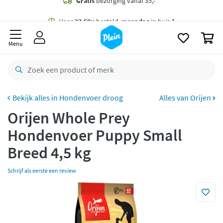
naar
oofdinhoud
Gratis
bezorging vanaf 35,- *
zoeken
0
Voor
23.59u
besteld,
maandag
in huis *
Menu
Gratis
retourneren
8,8/10
Goed
CO2 neutraal
bezorgd
Hondenvoer droog
Alles van Orijen
Orijen Whole Prey
Betaal met Klarna
Hondenvoer Puppy Small
Breed 4,5 kg
Schrijf als eerste een review