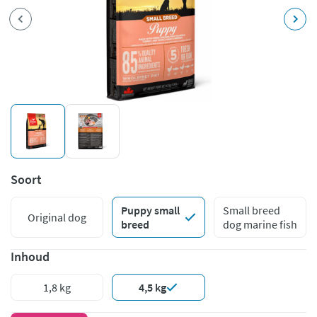
Soort
Puppy small
Small breed
Original dog
breed
dog marine fish
Inhoud
1,8 kg
4,5 kg