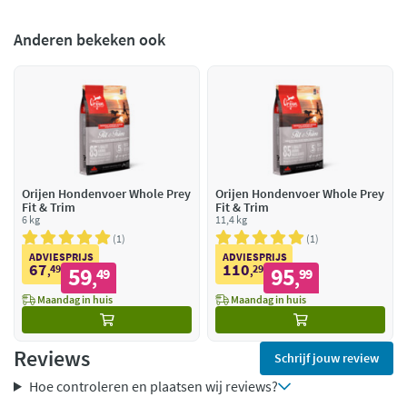
Anderen bekeken ook
Orijen Hondenvoer Whole Prey
Orijen Hondenvoer Whole Prey
Fit & Trim
Fit & Trim
6 kg
11,4 kg
1
1
ADVIESPRIJS
ADVIESPRIJS
67
110
49
59
29
95
,
49
,
99
,
,
Maandag in huis
Maandag in huis
Reviews
Schrijf jouw review
Hoe controleren en plaatsen wij reviews?