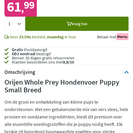
61
99
,
Voeg
Voeg toe
toe
Voor
23.59u
besteld,
maandag
in huis
Betaal met
Gratis
thuisbezorgd
CO2 neutraal
bezorgd
Binnen 30 dagen gratis retourneren
Klanten beoordelen ons met
8,8/10
Omschrijving
Orijen Whole Prey Hondenvoer Puppy
Small Breed
Om de groei en ontwikkeling van kleine pups te
ondersteunen. Met een gebalanceerde mix van vers vlees, hele
prooien en voedzame ingrediënten, biedt dit premium voer
alle essentiële voedingsstoffen die je puppy nodig heeft. Elk
brokje zit boordevol hoogwaardige eiwitten voor sterke