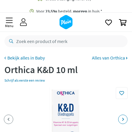
naar
oofdinhoud
Gratis
bezorging vanaf 35,- *
zoeken
0
Voor
23.59u
besteld,
morgen
in huis *
Menu
Gratis
retourneren
8,8/10
Goed
CO2 neutraal
bezorgd
Baby
Alles van Orthica
Orthica K&D 10 ml
Betaal met Klarna
Schrijf als eerste een review