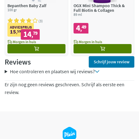
Bepanthen Baby Zalf
OGX Mini Shampoo Thick &
100 gr
Full Biotin & Collagen
89 ml
3
4
49
,
ADVIESPRIJS
15
59
14
,
79
,
Morgen in huis
Morgen in huis
Reviews
Schrijf jouw review
Hoe controleren en plaatsen wij reviews?
Er zijn nog geen reviews geschreven. Schrijf als eerste een
review.