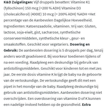
K&D Zuigelingen:
Vijf druppels bevatten: Vitamine K1
(fyllochinon) 150 mcg (=200 % ADH) Vitamine D3
(cholecalciferol) (400IE) 10 mcg (= 200% ADH) %ADH =Het
percentage van de Aanbevolen Dagelijkse Hoeveelheid.
Ingredienten: Katoenzaadolie, vitaminen. Vrij van: Gluten,
lactose, soja-eiwit, gist, sacharose, synthetische
conserveermiddelen, synthetische kleur-, geur- en
smaakstoffen. Geschikt voor vegetariers.
Dosering en
Gebruik:
De aanbevolen dosering is 5 druppels per dag, tenzij
anders wordt geadviseerd. Bij voorkeur toedienen tijdens of
na een voeding. Raadpleeg een deskundige bij gebruik van
antistollingsmiddelen. Geschikt voor kinderen tot en met zes
jaar. De eerste dosis vitamine K krijgt de baby na de geboorte
van de verloskundige. De verloskundige geeft dit met een
pipet in het mondje van de baby. Raadpleeg deskundige bij
gebruik van antistollingsmiddelen. Aanbevolen dosering niet
overschrijden. Een overdosering van vitamine D of K kunnen
een nadelige invloed hebben op de gezondheid.
Extra