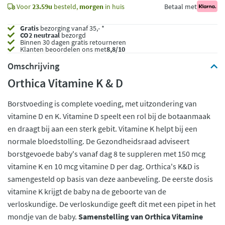
Voor
23.59u
besteld,
morgen
in huis
Betaal met
Gratis
bezorging vanaf 35,- *
CO2 neutraal
bezorgd
Binnen 30 dagen gratis retourneren
Klanten beoordelen ons met
8,8/10
Omschrijving
Orthica Vitamine K & D
Borstvoeding is complete voeding, met uitzondering van
vitamine D en K. Vitamine D speelt een rol bij de botaanmaak
en draagt bij aan een sterk gebit. Vitamine K helpt bij een
normale bloedstolling. De Gezondheidsraad adviseert
borstgevoede baby's vanaf dag 8 te suppleren met 150 mcg
vitamine K en 10 mcg vitamine D per dag. Orthica's K&D is
samengesteld op basis van deze aanbeveling. De eerste dosis
vitamine K krijgt de baby na de geboorte van de
verloskundige. De verloskundige geeft dit met een pipet in het
mondje van de baby.
Samenstelling van Orthica Vitamine