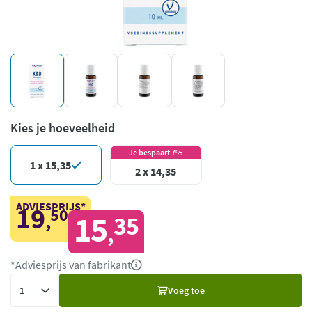
Kies je hoeveelheid
Je bespaart 7%
1 x 15,35
2 x 14,35
ADVIESPRIJS*
19
50
,
15
35
,
*Adviesprijs van fabrikant
Voeg
Voeg toe
toe