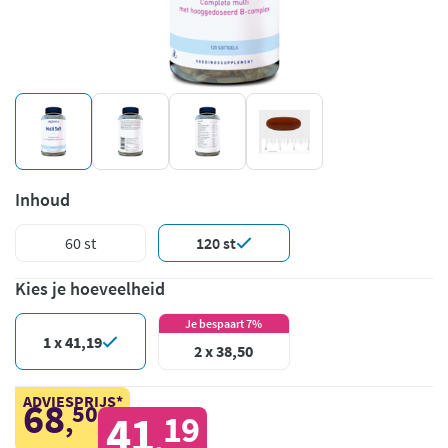
Inhoud
60 st
120 st
Kies je hoeveelheid
Je bespaart 7%
1 x 41,19
2 x 38,50
ADVIESPRIJS*
68
50
,
41
19
,