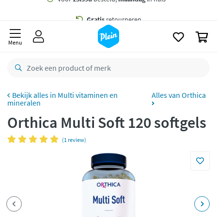
naar
oofdinhoud
Gratis
bezorging vanaf 35,- *
zoeken
0
Voor
23.59u
besteld,
maandag
in huis *
Menu
Gratis
retourneren
8,8/10
Goed
CO2 neutraal
bezorgd
Multi vitaminen en
Alles van Orthica
mineralen
Betaal met Klarna
Orthica Multi Soft 120 softgels
(1 review)