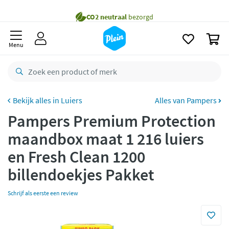
naar
Gratis
bezorging vanaf 35,- *
oofdinhoud
zoeken
Bestelling uiterlijk
maandag
in huis *
0
Menu
Gratis
retourneren
8,8/10
Goed
CO2 neutraal
bezorgd
Luiers
Alles van Pampers
Betaal met Klarna
Pampers Premium Protection
maandbox maat 1 216 luiers
en Fresh Clean 1200
billendoekjes Pakket
Schrijf als eerste een review