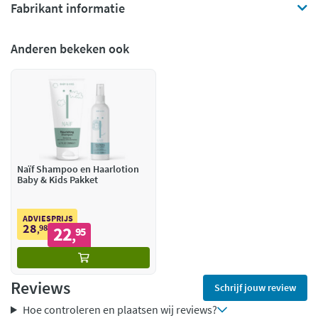
Fabrikant informatie
Anderen bekeken ook
Naïf Shampoo en Haarlotion
Baby & Kids Pakket
ADVIESPRIJS
28
98
22
,
95
,
Reviews
Schrijf jouw review
Hoe controleren en plaatsen wij reviews?