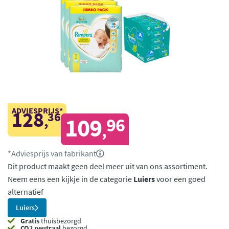
ADVIESPRIJS*
128
36
,
109
96
,
*Adviesprijs van fabrikant
Dit product maakt geen deel meer uit van ons assortiment.
Neem eens een kijkje in de categorie
Luiers
voor een goed
alternatief
Luiers
Gratis
thuisbezorgd
CO2 neutraal
bezorgd